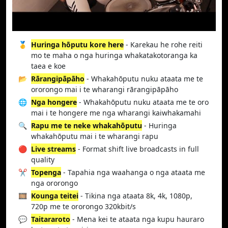
🥇
Huringa hōputu kore here
- Karekau he rohe reiti
mo te maha o nga huringa whakatakotoranga ka
taea e koe
📂
Rārangipāpāho
- Whakahōputu nuku ataata me te
ororongo mai i te wharangi rārangipāpāho
🌐
Nga hongere
- Whakahōputu nuku ataata me te oro
mai i te hongere me nga wharangi kaiwhakamahi
🔍
Rapu me te neke whakahōputu
- Huringa
whakahōputu mai i te wharangi rapu
🔴
Live streams
- Format shift live broadcasts in full
quality
✂️
Topenga
- Tapahia nga waahanga o nga ataata me
nga ororongo
🎞️
Kounga teitei
- Tikina nga ataata 8k, 4k, 1080p,
720p me te ororongo 320kbit/s
💬
Taitararoto
- Mena kei te ataata nga kupu hauraro