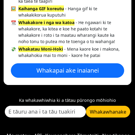
ka taea te taapiri
🖼️
Kaihanga GIF koreutu
- Hanga gif ki te
whakakikorua kuputuhi
📆
Whakakore i nga wa katoa
- He ngawari ki te
whakakore, ka kitea e koe he paato kotahi te
whakakore i roto i ta maatau wharangi kaute ka
noho tonu to putea mo te toenga o to wahanga!
💸
Whakatau Moni-Hoki
- Mena kaore koe i makona,
whakahokia mai to moni - kaore he patai
Whakapai ake inaianei
Ka whakawhiwhia ki a tātau pūrongo mōhiohio
Whakawhanake