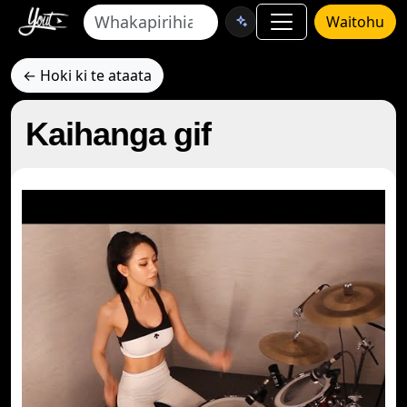
Waitohu
← Hoki ki te ataata
Kaihanga gif