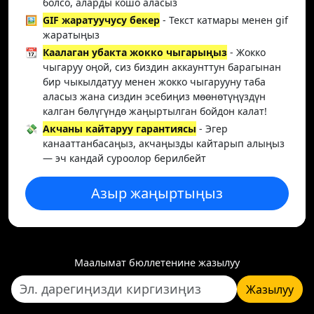
болсо, аларды кошо аласыз
🖼️
GIF жаратуучусу бекер
- Текст катмары менен gif
жаратыңыз
📆
Каалаган убакта жокко чыгарыңыз
- Жокко
чыгаруу оңой, сиз биздин аккаунттун барагынан
бир чыкылдатуу менен жокко чыгарууну таба
аласыз жана сиздин эсебиңиз мөөнөтүңүздүн
калган бөлүгүндө жаңыртылган бойдон калат!
💸
Акчаны кайтаруу гарантиясы
- Эгер
канааттанбасаңыз, акчаңызды кайтарып алыңыз
— эч кандай суроолор берилбейт
Азыр жаңыртыңыз
Маалымат бюллетенине жазылуу
Жазылуу