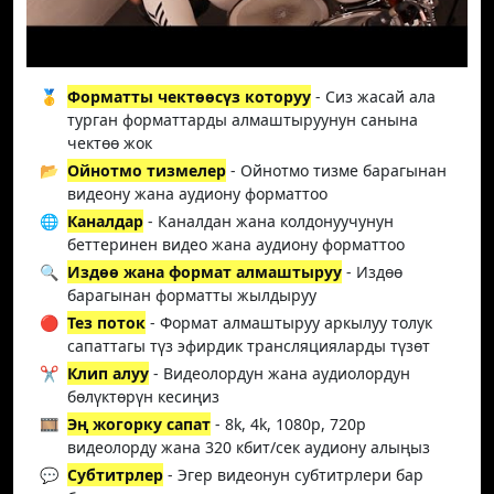
🥇
Форматты чектөөсүз которуу
- Сиз жасай ала
турган форматтарды алмаштыруунун санына
чектөө жок
📂
Ойнотмо тизмелер
- Ойнотмо тизме барагынан
видеону жана аудиону форматтоо
🌐
Каналдар
- Каналдан жана колдонуучунун
беттеринен видео жана аудиону форматтоо
🔍
Издөө жана формат алмаштыруу
- Издөө
барагынан форматты жылдыруу
🔴
Тез поток
- Формат алмаштыруу аркылуу толук
сапаттагы түз эфирдик трансляцияларды түзөт
✂️
Клип алуу
- Видеолордун жана аудиолордун
бөлүктөрүн кесиңиз
🎞️
Эң жогорку сапат
- 8k, 4k, 1080p, 720p
видеолорду жана 320 кбит/сек аудиону алыңыз
💬
Субтитрлер
- Эгер видеонун субтитрлери бар