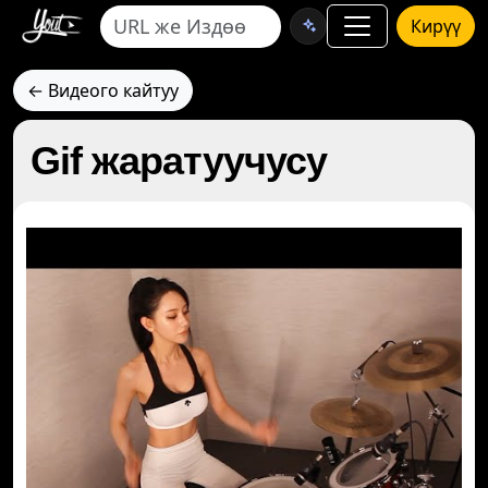
Кирүү
← Видеого кайтуу
Gif жаратуучусу