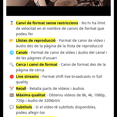
🥇
Canvi de format sense restriccions
- No hi ha límit
de velocitat en el nombre de canvis de format que
podeu fer
📂
Llistes de reproducció
- Format de canvi de vídeo i
àudio des de la pàgina de la llista de reproducció
🌐
Canals
- Format de canvi de vídeo i àudio del canal i
de les pàgines d'usuari
🔍
Cerca i canvi de format
- Canvi de format des de la
pàgina de cerca
🔴
Live streams
- Format shift live broadcasts in full
quality
✂️
Retall
- Retalla parts de vídeos i àudios
🎞️
Màxima qualitat
- Obteniu vídeos de 8k, 4k, 1080p,
720p i àudio de 320kbit/s
💬
Subtítols
- Si el vídeo té subtítols disponibles,
podeu afegir-los