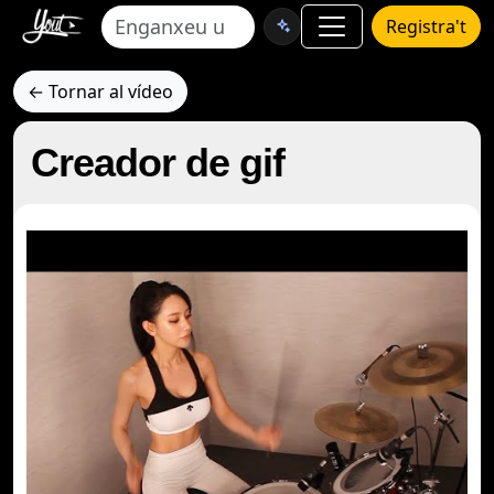
Registra't
← Tornar al vídeo
Creador de gif