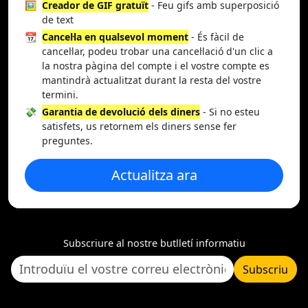
🖼️
Creador de GIF gratuït
- Feu gifs amb superposició
de text
📆
Cancel·la en qualsevol moment
- És fàcil de
cancel·lar, podeu trobar una cancel·lació d'un clic a
la nostra pàgina del compte i el vostre compte es
mantindrà actualitzat durant la resta del vostre
termini.
💸
Garantia de devolució dels diners
- Si no esteu
satisfets, us retornem els diners sense fer
preguntes.
Actualitza ara
Subscriure al nostre butlletí informatiu
Subscriu