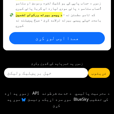
زموږ د حساب پاڼې کې یو کلیک لغوه ومومئ او ستاسو
حساب ستاسو د پاتې مودې لپاره اپ گریڈ پاتې کیږي!
- که تاسو مطمئن نه
د پیسو بیرته ورکولو تضمین
💸
یاست، خپلې پیسې بیرته ترلاسه کړئ - هیڅ پوښتنه نه
کیږي
همدا اوس لوړ کړئ
زموږ په خبرپاڼه کې ګډون وکړئ
غړیتوب
د محرمیت پالیسي
د خدمت شرطونه
API
زموږ په اړه
موږ سره اړیکه ونیسئ
موږ په BlueSky کې تعقیب
کړئ