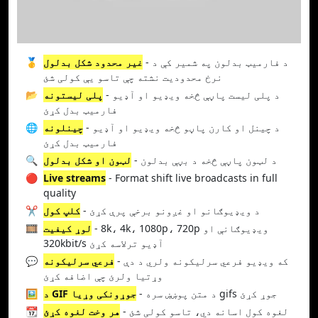
- د فارمیټ بدلون په شمیر کې د
غیر محدود شکل بدلول
🥇
نرخ محدودیت نشته چې تاسو یې کولی شئ
- د پلی لیست پاڼې څخه ویډیو او آډیو
پلی لیستونه
📂
فارمیټ بدل کړئ
- د چینل او کارن پاڼو څخه ویډیو او آډیو
چینلونه
🌐
فارمیټ بدل کړئ
- د لټون پاڼې څخه د بڼې بدلون
لټون او شکل بدلول
🔍
🔴
Live streams
- Format shift live broadcasts in full
quality
- د ویډیوګانو او غږونو برخې پرې کړئ
کلپ کول
✂️
- 8k، 4k، 1080p، 720p ویډیوګانې او
لوړ کیفیت
🎞️
320kbit/s آډیو ترلاسه کړئ
- که ویډیو فرعي سرلیکونه ولري د دې
فرعي سرلیکونه
💬
وړتیا ولرئ چې اضافه کړئ
- د متن پوښښ سره gifs جوړ کړئ
د GIF جوړونکی وړیا
🖼️
- لغوه کول اسانه دي، تاسو کولی شئ
هر وخت لغوه کړئ
📆