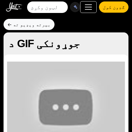
ګډون کول
← بیرته ویډیو ته
د GIF جوړونکی