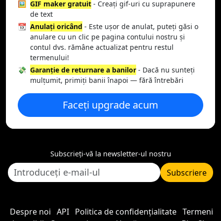
🖼️
GIF maker gratuit
- Creați gif-uri cu suprapunere
de text
📆
Anulați oricând
- Este ușor de anulat, puteți găsi o
anulare cu un clic pe pagina contului nostru și
contul dvs. rămâne actualizat pentru restul
termenului!
💸
Garanție de returnare a banilor
- Dacă nu sunteți
mulțumit, primiți banii înapoi — fără întrebări
Faceți upgrade acum
Subscrieți-vă la newsletter-ul nostru
Subscriere
Despre noi
API
Politica de confidențialitate
Termeni