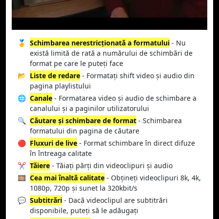
🥇
Schimbarea nerestricționată a formatului
- Nu
există limită de rată a numărului de schimbări de
format pe care le puteți face
📂
Liste de redare
- Formatați shift video și audio din
pagina playlistului
🌐
Canale
- Formatarea video și audio de schimbare a
canalului și a paginilor utilizatorului
🔍
Căutare și schimbare de format
- Schimbarea
formatului din pagina de căutare
🔴
Fluxuri de live
- Format schimbare în direct difuze
în întreaga calitate
✂️
Tăiere
- Tăiați părți din videoclipuri și audio
🎞️
Cea mai înaltă calitate
- Obțineți videoclipuri 8k, 4k,
1080p, 720p și sunet la 320kbit/s
💬
Subtitrări
- Dacă videoclipul are subtitrări
disponibile, puteți să le adăugați