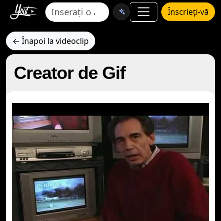
Înscrieți-vă
← Înapoi la videoclip
Creator de Gif