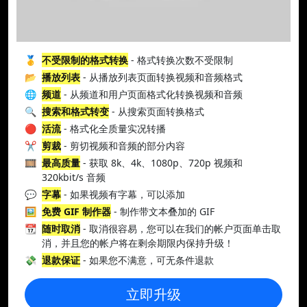
🥇
不受限制的格式转换
- 格式转换次数不受限制
📂
播放列表
- 从播放列表页面转换视频和音频格式
🌐
频道
- 从频道和用户页面格式化转换视频和音频
🔍
搜索和格式转变
- 从搜索页面转换格式
🔴
活流
- 格式化全质量实况转播
✂️
剪裁
- 剪切视频和音频的部分内容
🎞️
最高质量
- 获取 8k、4k、1080p、720p 视频和
320kbit/s 音频
💬
字幕
- 如果视频有字幕，可以添加
🖼️
免费 GIF 制作器
- 制作带文本叠加的 GIF
📆
随时取消
- 取消很容易，您可以在我们的帐户页面单击取
消，并且您的帐户将在剩余期限内保持升级！
💸
退款保证
- 如果您不满意，可无条件退款
立即升级