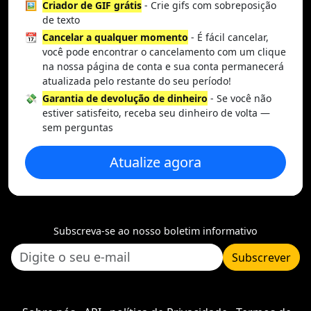
🖼️
Criador de GIF grátis
- Crie gifs com sobreposição
de texto
📆
Cancelar a qualquer momento
- É fácil cancelar,
você pode encontrar o cancelamento com um clique
na nossa página de conta e sua conta permanecerá
atualizada pelo restante do seu período!
💸
Garantia de devolução de dinheiro
- Se você não
estiver satisfeito, receba seu dinheiro de volta —
sem perguntas
Atualize agora
Subscreva-se ao nosso boletim informativo
Subscrever