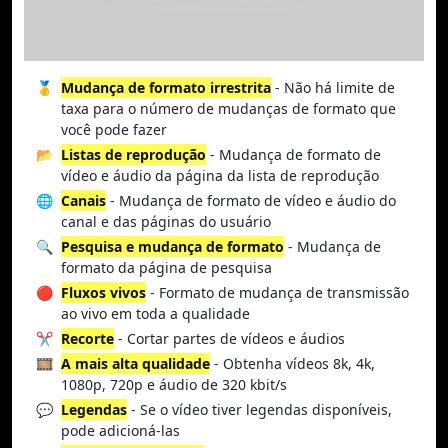
🥇
Mudança de formato irrestrita
- Não há limite de
taxa para o número de mudanças de formato que
você pode fazer
📂
Listas de reprodução
- Mudança de formato de
vídeo e áudio da página da lista de reprodução
🌐
Canais
- Mudança de formato de vídeo e áudio do
canal e das páginas do usuário
🔍
Pesquisa e mudança de formato
- Mudança de
formato da página de pesquisa
🔴
Fluxos vivos
- Formato de mudança de transmissão
ao vivo em toda a qualidade
✂️
Recorte
- Cortar partes de vídeos e áudios
🎞️
A mais alta qualidade
- Obtenha vídeos 8k, 4k,
1080p, 720p e áudio de 320 kbit/s
💬
Legendas
- Se o vídeo tiver legendas disponíveis,
pode adicioná-las