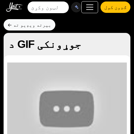
ګډون کول
← بیرته ویډیو ته
د GIF جوړونکی