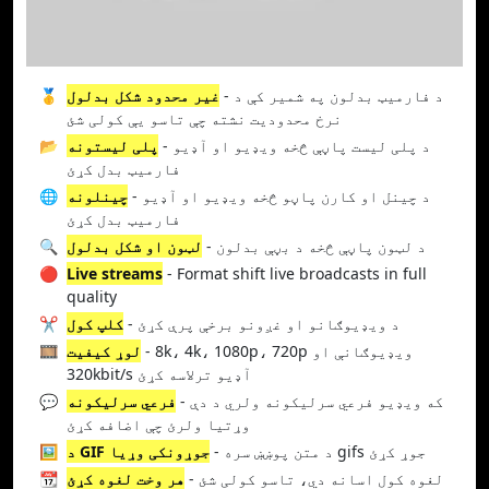
- د فارمیټ بدلون په شمیر کې د
غیر محدود شکل بدلول
🥇
نرخ محدودیت نشته چې تاسو یې کولی شئ
- د پلی لیست پاڼې څخه ویډیو او آډیو
پلی لیستونه
📂
فارمیټ بدل کړئ
- د چینل او کارن پاڼو څخه ویډیو او آډیو
چینلونه
🌐
فارمیټ بدل کړئ
- د لټون پاڼې څخه د بڼې بدلون
لټون او شکل بدلول
🔍
🔴
Live streams
- Format shift live broadcasts in full
quality
- د ویډیوګانو او غږونو برخې پرې کړئ
کلپ کول
✂️
- 8k، 4k، 1080p، 720p ویډیوګانې او
لوړ کیفیت
🎞️
320kbit/s آډیو ترلاسه کړئ
- که ویډیو فرعي سرلیکونه ولري د دې
فرعي سرلیکونه
💬
وړتیا ولرئ چې اضافه کړئ
- د متن پوښښ سره gifs جوړ کړئ
د GIF جوړونکی وړیا
🖼️
- لغوه کول اسانه دي، تاسو کولی شئ
هر وخت لغوه کړئ
📆