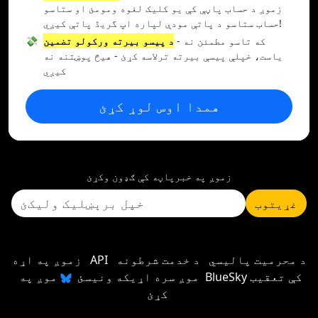
زموږ د حساب پاڼې کې یو کلیک لغوه ومومئ او ستاسو
حساب ستاسو د پاتې مودې لپاره اپ گریڈ پاتې کیږي!
- که تاسو مطمئن نه
د پیسو بیرته ورکولو تضمین
💸
یاست، خپلې پیسې بیرته ترلاسه کړئ - هیڅ پوښتنه نه
کیږي
همدا اوس لوړ کړئ
زموږ په خبرپاڼه کې ګډون وکړئ
غړیتوب
د محرمیت پالیسي
د خدمت شرطونه
API
زموږ په اړه
موږ سره اړیکه ونیسئ
موږ په BlueSky کې تعقیب
کړئ