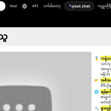
Yout
API
ဒက်စ်တော့
ကျူတိုရ
yout.chat
သူ
🥇
ကန့်သတ
သင်လုပ်
အရေအတ
မရှိပါ။
📂
အစီအစ
ဗီဒီယို
🌐
ချန်နယ
စာမျက်န
မတ်ပြေ
🔍
ရှာဖွေခ