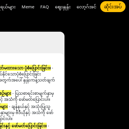
ဆိုင်းအပ်
ီရယ်များ
Meme
FAQ
ဈေးနှုန်း
လော့ဂ်အင်
်မထားသော ပုံစံပြောင်းခြင်း။
-
နိုင်သောပုံစံပြောင်းခြင်း
ွက်အပေါ် နှုန်းကန့်သတ်ချက်
ဉ်များ
- ပြသစာရင်းစာမျက်နှာမှ
နှင့် အသံကို ဖော်မတ်ပြောင်းပါ။
်များ
- ချန်နယ်နှင့် အသုံးပြုသူ
ှာများမှ ဗီဒီယိုနှင့် အသံကို ဖော်
ာင်းပါ။
ြင်းနှင့် ဖော်မတ်ပြောင်းခြင်း။
-