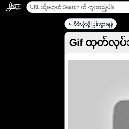
← ဗီဒီယိုသို့ ပြန်သွားရန်
Gif ထုတ်လုပ်