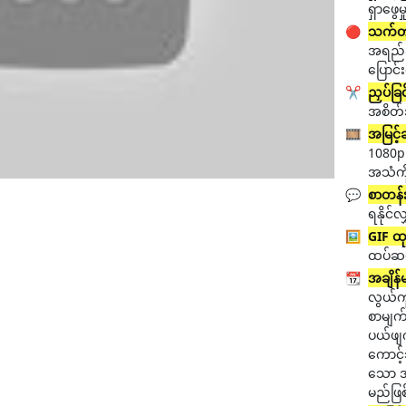
ရှာဖွေမ
🔴
သက်တမ်
အရည်အ
ပြောင်း
✂️
ညှပ်ခြင
အစိတ်အ
🎞️
အမြင့
1080p၊
အသံကိ
💬
စာတန်း
ရနိုင်လ
🖼️
GIF ထု
ထပ်ဆင့်
📆
အချိန်
လွယ်ကူ
စာမျက်န
ပယ်ဖျက
ကောင့
သော အဆ
မည်ဖြ