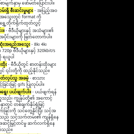
ှုစာမျက်နှာမှ ဖော်မတ်ပြောင်းပါ။
းရှိ စီးဆင်းမှုများ
- အပြည့်အဝ
သွေးတွင် format ကို
ရွှေ့တိုက်ရိုက်ထုတ်လွှင့်
်း။
- ဗီဒီယိုများနှင့် အသံများ၏
ပိုင်းများကို ဖြတ်တောက်ပါ။
်ဆုံးအရည်အသွေး
- 8k၊ 4k၊
 720p ဗီဒီယိုများနှင့် 320kbit/s
ု ရယူပါ
ထိုး
- ဗီဒီယိုတွင် စာတန်းထိုးများ
ျှင် ၎င်းတို့ကို ထည့်နိုင်သည်။
တ်လုပ်သူ အခမဲ့
- စာသား
ခြင်းဖြင့် gifs ပြုလုပ်ပါ။
မရွေး ပယ်ဖျက်ပါ။
- ပယ်ဖျက်ရန်
သည်၊ ကျွန်ုပ်တို့၏ အကောင့်
ှာတွင် တစ်ချက်နှိပ်ရုံဖြင့်
်ခြင်းကို သင်တွေ့နိုင်ပြီး သင့်အ
်သည် သင့်သက်တမ်း၏ ကျန်ရှိနေ
င့်မြှင့်တင်မှု ဆက်လက်ရှိနေ
စ်သည်။