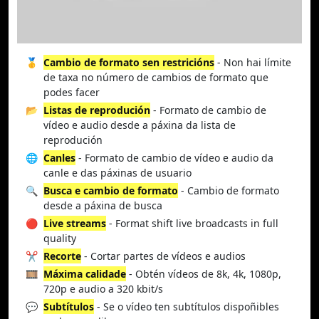
🥇
Cambio de formato sen restricións
- Non hai límite
de taxa no número de cambios de formato que
podes facer
📂
Listas de reprodución
- Formato de cambio de
vídeo e audio desde a páxina da lista de
reprodución
🌐
Canles
- Formato de cambio de vídeo e audio da
canle e das páxinas de usuario
🔍
Busca e cambio de formato
- Cambio de formato
desde a páxina de busca
🔴
Live streams
- Format shift live broadcasts in full
quality
✂️
Recorte
- Cortar partes de vídeos e audios
🎞️
Máxima calidade
- Obtén vídeos de 8k, 4k, 1080p,
720p e audio a 320 kbit/s
💬
Subtítulos
- Se o vídeo ten subtítulos dispoñibles