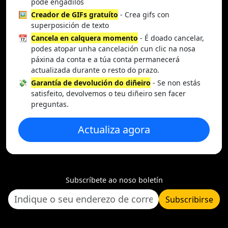
pode engadilos
🖼️
Creador de GIFs gratuíto
- Crea gifs con
superposición de texto
📆
Cancela en calquera momento
- É doado cancelar,
podes atopar unha cancelación cun clic na nosa
páxina da conta e a túa conta permanecerá
actualizada durante o resto do prazo.
💸
Garantía de devolución do diñeiro
- Se non estás
satisfeito, devolvemos o teu diñeiro sen facer
preguntas.
Actualiza agora
Subscríbete ao noso boletín
Subscribirse