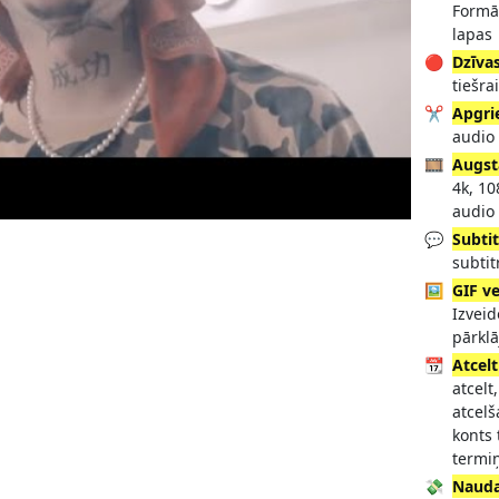
Formā
lapas
🔴
Dzīva
tiešra
✂️
Apgri
audio
🎞️
Augst
4k, 10
audio
💬
Subtit
subtit
🖼️
GIF v
Izveid
pārkl
📆
Atcelt
atcelt
atcelš
konts 
termi
💸
Nauda