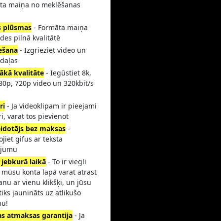
ta maiņa no meklēšanas
s plūsmas
- Formāta maiņa
ides pilnā kvalitātē
ešana
- Izgrieziet video un
 daļas
ākā kvalitāte
- Iegūstiet 8k,
80p, 720p video un 320kbit/s
ri
- Ja videoklipam ir pieejami
ri, varat tos pievienot
eidotājs bez maksas
-
ojiet gifus ar teksta
ājumu
 jebkurā laikā
- To ir viegli
, mūsu konta lapā varat atrast
anu ar vienu klikšķi, un jūsu
tiks jaunināts uz atlikušo
ņu!
s atmaksas garantija
- Ja