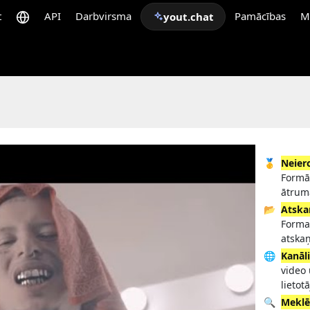
t
API
Darbvirsma
Pamācības
M
yout.chat
🥇
Neier
Formā
ātrum
📂
Atska
Format
atska
🌐
Kanāl
video
lietot
🔍
Meklē