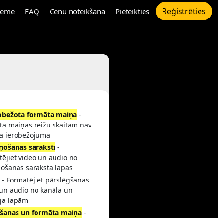
Reģistrēties
eme
FAQ
Cenu noteikšana
Pieteikties
obežota formāta maiņa
-
ta maiņas reižu skaitam nav
a ierobežojuma
ņošanas saraksti
-
ējiet video un audio no
ņošanas saraksta lapas
i
- Formatējiet pārslēgšanas
 un audio no kanāla un
āja lapām
šanas un formāta maiņa
-