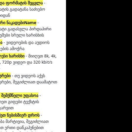
 და ფორმატის შეცვლა
-
ტის გადატანა საძიებო
დიდან
ერი ნაკადებიName
-
ტი გადასვლა პირდაპირი
ემები სრული ხარისხის
ა
- ვიდეოების და აუდიოს
ების ამოჭრა
ესი ხარისხი
- მიიღეთ 8k, 4k,
, 720p ვიდეო და 320 kbit/s
ო
ტრები
- თუ ვიდეოს აქვს
ტრები, შეგიძლიათ დაამატოთ
ს შემქმნელი უფასოა
-
თეთ გიფები ტექსტის
ფარვით
მეთ ნებისმიერ დროს
-
ება მარტივია, შეგიძლიათ
თ ერთი დაწკაპუნებით