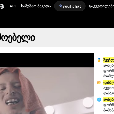
API
სამუშაო მაგიდა
გაკვეთილებ
yout.chat
მოებელი
🥇
შეუზღ
არსებ
ფორმა
რომლი
📂
დასაკ
აუდიო
დასაკ
🌐
არხებ
ფორმა
მომხმ