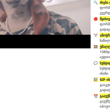
🔍
ძიება
ფორმა
გვერ
🔴
მყისი
ფორმა
გადაც
✂️
ამოჭრ
ნაწილ
🎞️
უმაღლ
1080p
აუდი
💬
სუბტი
სუბტი
ისინი
🖼️
GIF-ი
გააკე
გადა
📆
გააუქ
გაუქმ
იპოვო