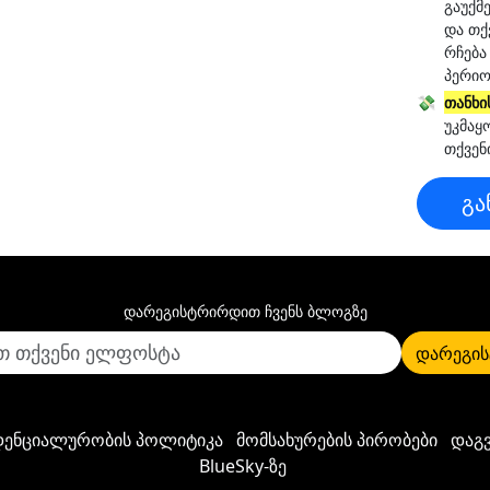
გაუქმ
და თქ
რჩება
პერიო
💸
თანხი
უკმაყ
თქვენ
გა
დარეგისტრირდით ჩვენს ბლოგზე
დარეგის
ენციალურობის პოლიტიკა
მომსახურების პირობები
დაგ
BlueSky-ზე