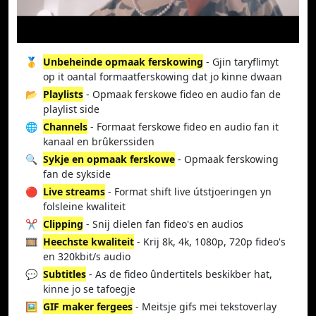
🥇
Unbeheinde opmaak ferskowing
- Gjin taryflimyt
op it oantal formaatferskowing dat jo kinne dwaan
📂
Playlists
- Opmaak ferskowe fideo en audio fan de
playlist side
🌐
Channels
- Formaat ferskowe fideo en audio fan it
kanaal en brûkerssiden
🔍
Sykje en opmaak ferskowe
- Opmaak ferskowing
fan de sykside
🔴
Live streams
- Format shift live útstjoeringen yn
folsleine kwaliteit
✂️
Clipping
- Snij dielen fan fideo's en audios
🎞️
Heechste kwaliteit
- Krij 8k, 4k, 1080p, 720p fideo's
en 320kbit/s audio
💬
Subtitles
- As de fideo ûndertitels beskikber hat,
kinne jo se tafoegje
🖼️
GIF maker fergees
- Meitsje gifs mei tekstoverlay