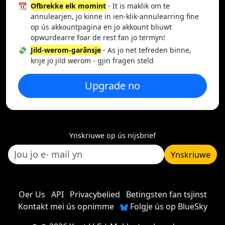
📆
Ofbrekke elk momint
- It is maklik om te
annulearjen, jo kinne in ien-klik-annulearring fine
op ús akkountpagina en jo akkount bliuwt
opwurdearre foar de rest fan jo termyn!
💸
Jild-werom-garânsje
- As jo net tefreden binne,
krije jo jild werom - gjin fragen steld
Upgrade no
Ynskriuwe op ús nijsbrief
Ynskriuwe
Oer Us
API
Privacybelied
Betingsten fan tsjinst
Kontakt mei ús opnimme
Folgje ús op BlueSky