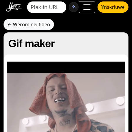
Ynskriuwe
← Werom nei fideo
Gif maker