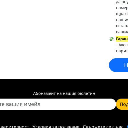
да ан
намер
щракв
нашия
остав
вашия
💸
Гаран
- Ако
парит
Н
Абонамент на нашия бюлетин
Под
оверителност
Условия за ползване
Свържете се с нас