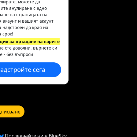
улирате, можете да
ите анулиране с едно
ане на страницата на
 акаунт и вашият акаунт
а надстроен до края на
 срок!
ция за връщане на парите
 не сте доволни, върнете си
е - без въпроси
адстройте сега
писване
Последвайте ни в BlueSky