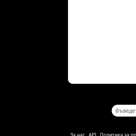
За нас
API
Политика за п