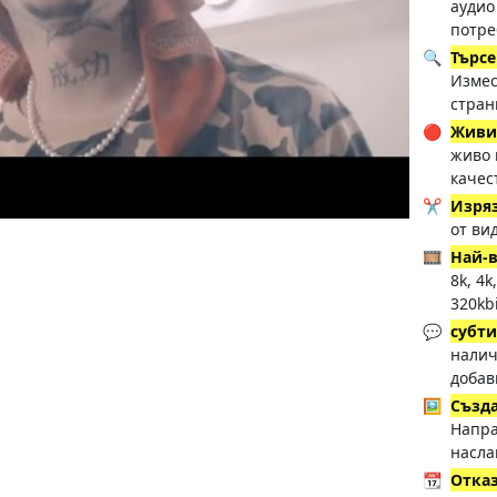
аудио
потре
🔍
Търсе
Измес
стран
🔴
Живи
живо 
качес
✂️
Изря
от ви
🎞️
Най-в
8k, 4k
320kb
💬
субт
налич
добав
🖼️
Създа
Напра
насла
📆
Отказ