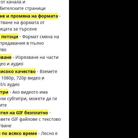
 от канала и
бителските страници
не и промяна на формата
-
тване на формата от
ицата за търсене
 потоци
- Формат смяна на
предавания в пълно
тво
зване
- Изрязване на части
део и аудио
исоко качество
- Вземете
, 1080p, 720p видео и
it/s аудио
итри
- Ако видеото има
ни субтитри, можете да ги
ите
тел на GIF безплатно
-
вете GIF файлове с текстово
гване
 по всяко време
- Лесно е