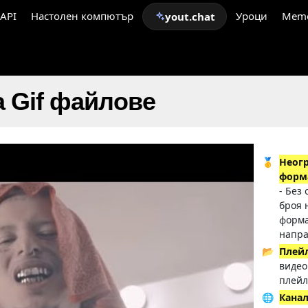
API
Настолен компютър
Уроци
Mem
yout.chat
 Gif файлове
🥇
Неог
форм
- Без
броя 
форма
напра
📂
Плей
видео
плейл
🌐
Кана