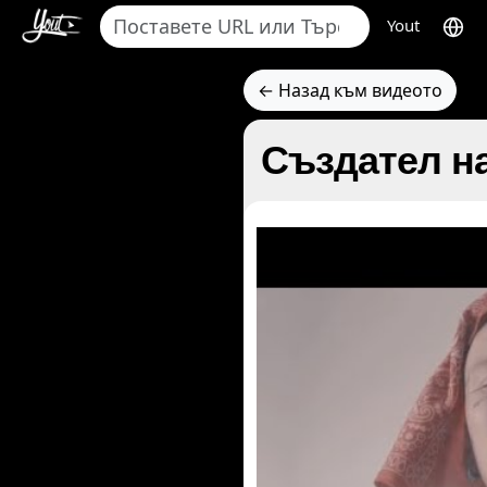
Yout
← Назад към видеото
Създател на