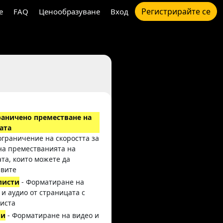
Регистрирайте се
e
FAQ
Ценообразуване
Вход
раничено преместване на
ата
 ограничение на скоростта за
на преместванията на
та, които можете да
вите
листи
- Форматиране на
 и аудио от страницата с
иста
ли
- Форматиране на видео и