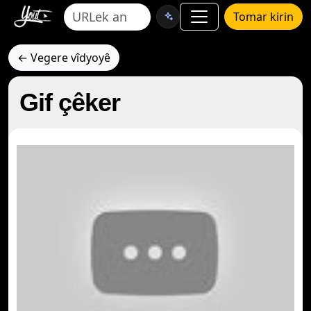
Tomar kirin
← Vegere vîdyoyê
Gif çêker