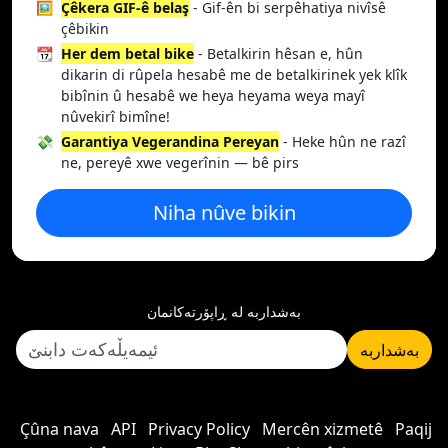
🖼️
Çêkera GIF-ê belaş
- Gif-ên bi serpêhatiya nivîsê
çêbikin
📆
Her dem betal bike
- Betalkirin hêsan e, hûn
dikarin di rûpela hesabê me de betalkirinek yek klîk
bibînin û hesabê we heya heyama weya mayî
nûvekirî bimîne!
💸
Garantiya Vegerandina Pereyan
- Heke hûn ne razî
ne, pereyê xwe vegerînin — bê pirs
Niha nûve bikin
بەشداربە لە ڕاپۆرتەکانمان
بەشداربە
Çûna nava
API
Privacy Policy
Mercên xizmetê
Paqij