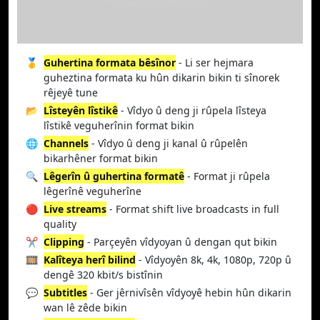
🥇
Guhertina formata bêsînor
- Li ser hejmara
guheztina formata ku hûn dikarin bikin ti sînorek
rêjeyê tune
📂
Lîsteyên lîstikê
- Vîdyo û deng ji rûpela lîsteya
lîstikê veguherînin format bikin
🌐
Channels
- Vîdyo û deng ji kanal û rûpelên
bikarhêner format bikin
🔍
Lêgerîn û guhertina formatê
- Format ji rûpela
lêgerînê veguherîne
🔴
Live streams
- Format shift live broadcasts in full
quality
✂️
Clipping
- Parçeyên vîdyoyan û dengan qut bikin
🎞️
Kalîteya herî bilind
- Vîdyoyên 8k, 4k, 1080p, 720p û
dengê 320 kbit/s bistînin
💬
Subtitles
- Ger jêrnivîsên vîdyoyê hebin hûn dikarin
wan lê zêde bikin