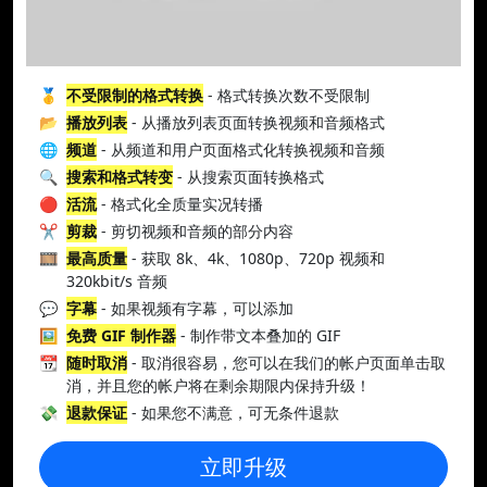
🥇
不受限制的格式转换
- 格式转换次数不受限制
📂
播放列表
- 从播放列表页面转换视频和音频格式
🌐
频道
- 从频道和用户页面格式化转换视频和音频
🔍
搜索和格式转变
- 从搜索页面转换格式
🔴
活流
- 格式化全质量实况转播
✂️
剪裁
- 剪切视频和音频的部分内容
🎞️
最高质量
- 获取 8k、4k、1080p、720p 视频和
320kbit/s 音频
💬
字幕
- 如果视频有字幕，可以添加
🖼️
免费 GIF 制作器
- 制作带文本叠加的 GIF
📆
随时取消
- 取消很容易，您可以在我们的帐户页面单击取
消，并且您的帐户将在剩余期限内保持升级！
💸
退款保证
- 如果您不满意，可无条件退款
立即升级