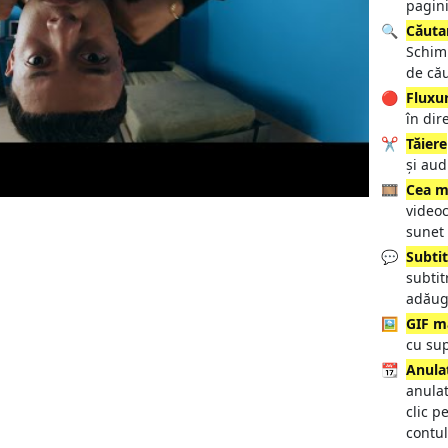
pagini
🔍
Căuta
Schim
de că
🔴
Fluxur
în dir
✂️
Tăiere
și aud
🎞️
Cea ma
videoc
sunet 
💬
Subtit
subtit
adăug
🖼️
GIF m
cu su
📆
Anula
anulat
clic p
contul