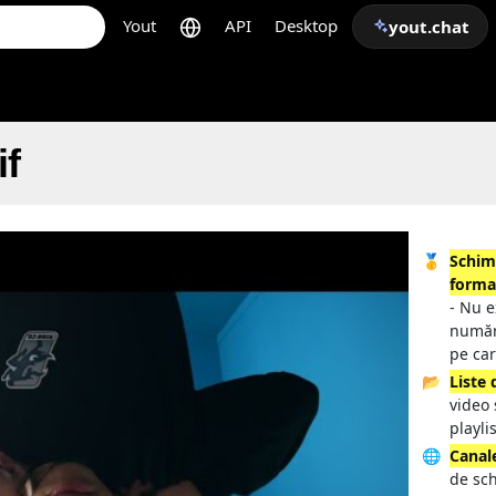
Yout
API
Desktop
yout.chat
if
🥇
Schim
forma
- Nu e
număr
pe car
📂
Liste 
video 
playli
🌐
Canal
de sch