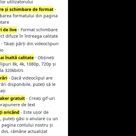
lor utilizatorului
re și schimbare de format
-
barea formatului din pagina
utare
i de live
- Format schimbare
ect difuze în întreaga calitate
- Tăiați părți din videoclipuri
io
i înaltă calitate
- Obțineți
lipuri 8k, 4k, 1080p, 720p și
la 320kbit/s
rări
- Dacă videoclipul are
rări disponibile, puteți să le
ați
aker gratuit
- Creați gif-uri
prapunere de text
ți oricând
- Este ușor de
, puteți găsi o anulare cu un
e pagina contului nostru și
 dvs. rămâne actualizat