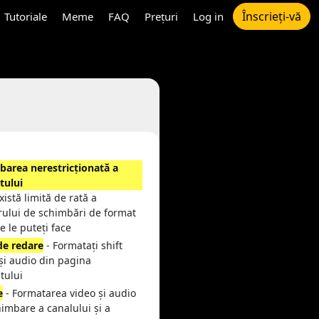
Înscrieți-vă
Tutoriale
Meme
FAQ
Prețuri
Log in
barea nerestricționată a
tului
xistă limită de rată a
ului de schimbări de format
e le puteți face
de redare
- Formatați shift
și audio din pagina
stului
e
- Formatarea video și audio
imbare a canalului și a