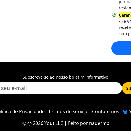
perma
restan
💸
Garan
- Se v
receb
sem p
Subscreva-se ao nosso boletim informativo
Su
lítica de Privacidade
Termos de serviço
Contate-nos
S
2026 Yout LLC
| Feito por
nadermx