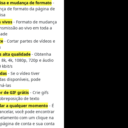
isa e mudança de formato
-
ça de formato da página de
isa
s vivos
- Formato de mudança
ansmissão ao vivo em toda a
dade
te
- Cortar partes de vídeos e
s
s alta qualidade
- Obtenha
 8k, 4k, 1080p, 720p e áudio
 kbit/s
das
- Se o vídeo tiver
das disponíveis, pode
ná-las
r de GIF grátis
- Crie gifs
obreposição de texto
lar a qualquer momento
- É
cancelar, você pode encontrar
celamento com um clique na
 página de conta e sua conta