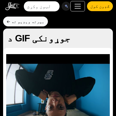
ګډون کول
← بیرته ویډیو ته
د GIF جوړونکی