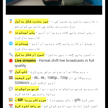
- د فارمیټ بدلون په شمیر کې د
غیر محدود شکل بدلول
🥇
نرخ محدودیت نشته چې تاسو یې کولی شئ
- د پلی لیست پاڼې څخه ویډیو او آډیو
پلی لیستونه
📂
فارمیټ بدل کړئ
- د چینل او کارن پاڼو څخه ویډیو او آډیو
چینلونه
🌐
فارمیټ بدل کړئ
- د لټون پاڼې څخه د بڼې بدلون
لټون او شکل بدلول
🔍
🔴
Live streams
- Format shift live broadcasts in full
quality
- د ویډیوګانو او غږونو برخې پرې کړئ
کلپ کول
✂️
- 8k، 4k، 1080p، 720p ویډیوګانې او
لوړ کیفیت
🎞️
320kbit/s آډیو ترلاسه کړئ
- که ویډیو فرعي سرلیکونه ولري د دې
فرعي سرلیکونه
💬
وړتیا ولرئ چې اضافه کړئ
- د متن پوښښ سره gifs جوړ کړئ
د GIF جوړونکی وړیا
🖼️
- لغوه کول اسانه دي، تاسو کولی شئ
هر وخت لغوه کړئ
📆