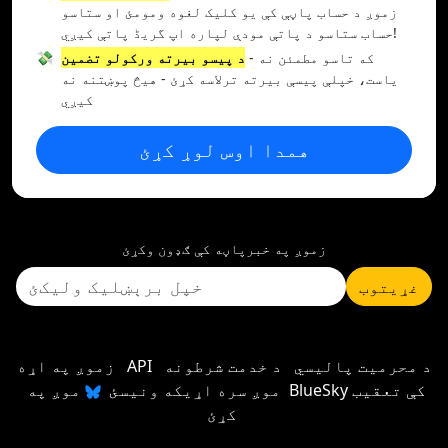
زموږ د حساب پاڼې کې یو کلیک لغوه ومومئ او ستاسو
حساب ستاسو د پاتې مودې لپاره اپ گریڈ پاتې کیږي!
- که تاسو مطمئن نه
د پیسو بیرته ورکولو تضمین
💸
یاست، خپلې پیسې بیرته ترلاسه کړئ - هیڅ پوښتنه نه
کیږي
همدا اوس لوړ کړئ
زموږ په خبرپاڼه کې ګډون وکړئ
غړیتوب
د محرمیت پالیسي
د خدمت شرطونه
API
زموږ په اړه
موږ سره اړیکه ونیسئ
موږ په BlueSky کې تعقیب
کړئ