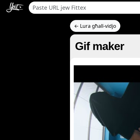
← Lura għall-vidjo
Gif maker