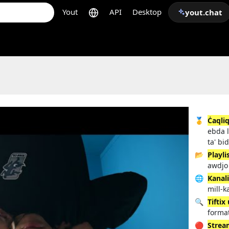
Yout
API
Desktop
yout.chat
🥇
Ċaqliq
ebda l
ta' bi
📂
Playli
awdjo 
🌐
Kanal
mill-k
🔍
Tiftix
format
🔴
Strea