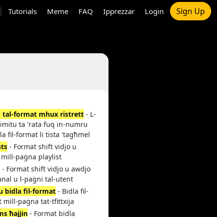
Sign Up
Tutorials
Meme
FAQ
Ipprezzar
Login
 tal-format mhux ristrett
- L-
imitu ta 'rata fuq in-numru
dla fil-format li tista 'tagħmel
sts
- Format shift vidjo u
mill-paġna playlist
i
- Format shift vidjo u awdjo
anal u l-paġni tal-utent
 u bidla fil-format
- Bidla fil-
 mill-paġna tat-tfittxija
ms ħajjin
- Format bidla