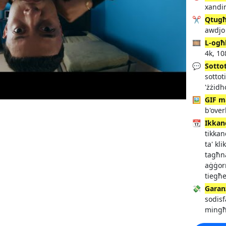
xandir
✂️
Qtug
awdjo
🎞️
L-ogħ
4k, 10
💬
Sottot
sottot
'żżid
🖼️
GIF m
b'over
📆
Ikkan
tikkan
ta' kl
tagħna
aġġorn
tiegħe
💸
Garanz
sodisf
mingħa