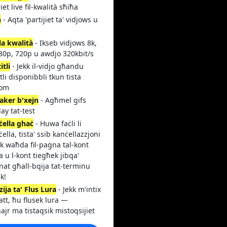
iet live fil-kwalità sħiħa
ħ
- Aqta 'partijiet ta' vidjows u
la kwalità
- Ikseb vidjows 8k,
80p, 720p u awdjo 320kbit/s
itli
- Jekk il-vidjo għandu
itli disponibbli tkun tista
hom
aker b'xejn
- Agħmel gifs
lay tat-test
ċella ghaċ
- Huwa faċli li
ċella, tista' ssib kanċellazzjoni
ikk waħda fil-paġna tal-kont
 u l-kont tiegħek jibqa'
at għall-bqija tat-terminu
k!
ija ta' Flus Lura
- Jekk m'intix
att, ħu flusek lura —
jr ma tistaqsik mistoqsijiet