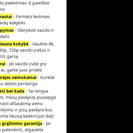
to pakeitimas iš paieškos
pio
rautai
- Formato keitimas
laidų kokybės
rpymas
- Iškirpkite vaizdo ir
dalis
iausia kokybė
- Gaukite 8k,
80p, 720p vaizdo įrašus ir
t/s garsą
rai
- Jei vaizdo įraše yra
rai, galite juos pridėti
ūrėjas nemokamai
- Kurkite
 su teksto perdanga
kti bet kada
- Tai lengva
kti, mūsų paskyros puslapyje
 rasti atšaukimą vienu
lėjimu ir jūsų paskyra bus
inta likusią kadencijos dalį!
ų grąžinimo garantija
- Jei
 patenkinti, atgaukite