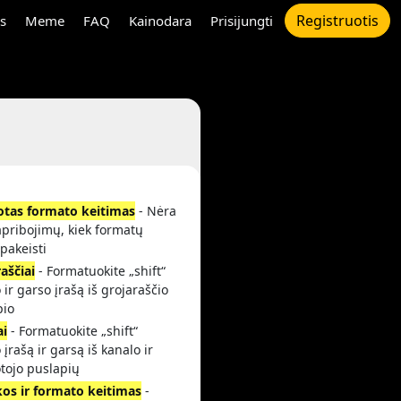
Registruotis
s
Meme
FAQ
Kainodara
Prisijungti
otas formato keitimas
- Nėra
apribojimų, kiek formatų
 pakeisti
aščiai
- Formatuokite „shift“
 ir garso įrašą iš grojaraščio
pio
ai
- Formatuokite „shift“
 įrašą ir garsą iš kanalo ir
tojo puslapių
kos ir formato keitimas
-