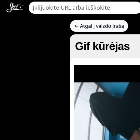
← Atgal į vaizdo įrašą
Gif kūrėjas