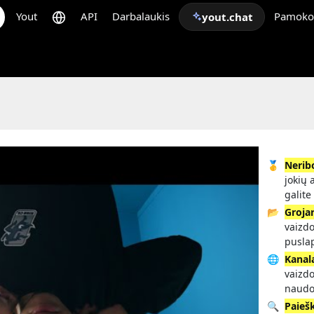
Yout
API
Darbalaukis
Pamoko
yout.chat
🥇
Nerib
jokių 
galite
📂
Grojar
vaizdo
pusla
🌐
Kanal
vaizdo
naudo
🔍
Paieš