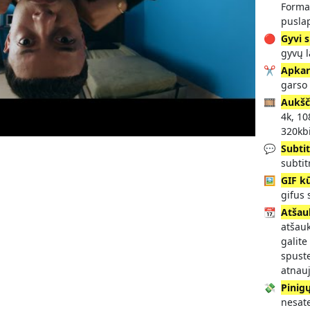
Forma
pusla
🔴
Gyvi s
gyvų 
✂️
Apka
garso 
🎞️
Aukšč
4k, 10
320kbi
💬
Subtit
subtit
🖼️
GIF k
gifus
📆
Atšau
atšau
galite
spuste
atnauj
💸
Pinig
nesate