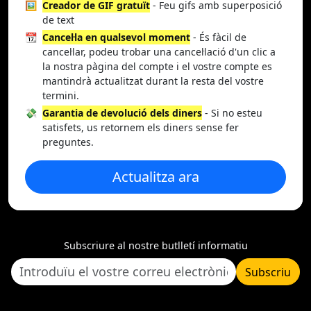
🖼️
Creador de GIF gratuït
- Feu gifs amb superposició
de text
📆
Cancel·la en qualsevol moment
- És fàcil de
cancel·lar, podeu trobar una cancel·lació d'un clic a
la nostra pàgina del compte i el vostre compte es
mantindrà actualitzat durant la resta del vostre
termini.
💸
Garantia de devolució dels diners
- Si no esteu
satisfets, us retornem els diners sense fer
preguntes.
Actualitza ara
Subscriure al nostre butlletí informatiu
Subscriu