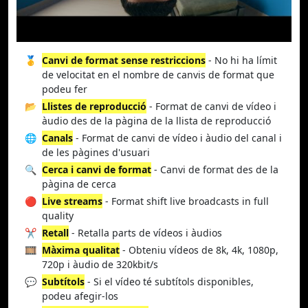
🥇
Canvi de format sense restriccions
- No hi ha límit
de velocitat en el nombre de canvis de format que
podeu fer
📂
Llistes de reproducció
- Format de canvi de vídeo i
àudio des de la pàgina de la llista de reproducció
🌐
Canals
- Format de canvi de vídeo i àudio del canal i
de les pàgines d'usuari
🔍
Cerca i canvi de format
- Canvi de format des de la
pàgina de cerca
🔴
Live streams
- Format shift live broadcasts in full
quality
✂️
Retall
- Retalla parts de vídeos i àudios
🎞️
Màxima qualitat
- Obteniu vídeos de 8k, 4k, 1080p,
720p i àudio de 320kbit/s
💬
Subtítols
- Si el vídeo té subtítols disponibles,
podeu afegir-los