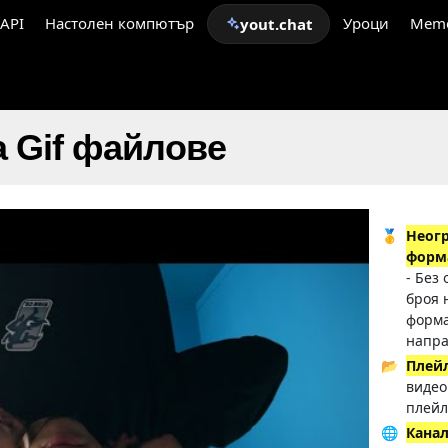
API
Настолен компютър
Уроци
Mem
yout.chat
 Gif файлове
🥇
Неог
форм
- Без
броя 
форма
напра
📂
Плей
видео
плейл
🌐
Кана