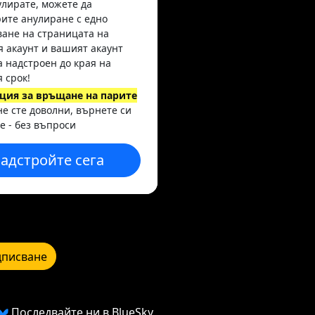
улирате, можете да
ите анулиране с едно
ане на страницата на
 акаунт и вашият акаунт
а надстроен до края на
 срок!
ция за връщане на парите
 не сте доволни, върнете си
е - без въпроси
адстройте сега
писване
Последвайте ни в BlueSky