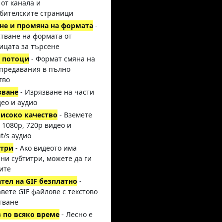
 от канала и
бителските страници
не и промяна на формата
-
тване на формата от
ицата за търсене
 потоци
- Формат смяна на
предавания в пълно
тво
зване
- Изрязване на части
део и аудио
исоко качество
- Вземете
, 1080p, 720p видео и
it/s аудио
итри
- Ако видеото има
ни субтитри, можете да ги
ите
тел на GIF безплатно
-
вете GIF файлове с текстово
гване
 по всяко време
- Лесно е