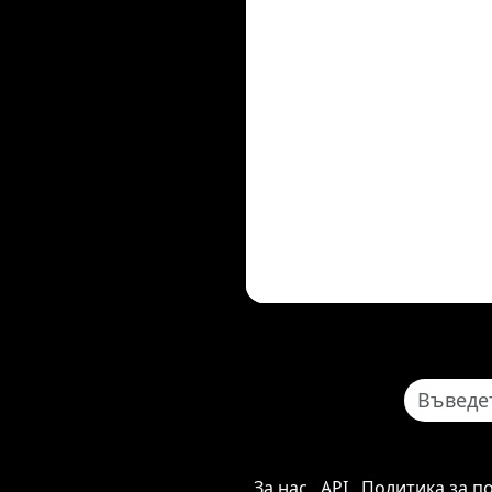
За нас
API
Политика за п