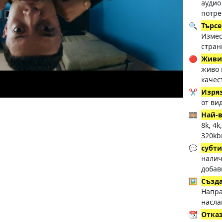
аудио
потре
🔍
Търсе
Измес
стран
🔴
Живи
живо 
качес
✂️
Изря
от ви
🎞️
Най-в
8k, 4k
320kb
💬
субт
налич
добав
🖼️
Създа
Напра
насла
📆
Отказ