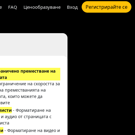
Регистрирайте се
e
FAQ
Ценообразуване
Вход
раничено преместване на
ата
 ограничение на скоростта за
на преместванията на
та, които можете да
вите
листи
- Форматиране на
 и аудио от страницата с
иста
ли
- Форматиране на видео и