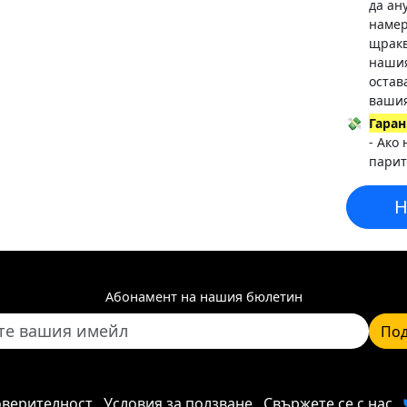
да ан
намер
щракв
нашия
остав
вашия
💸
Гаран
- Ако
парит
Н
Абонамент на нашия бюлетин
Под
оверителност
Условия за ползване
Свържете се с нас