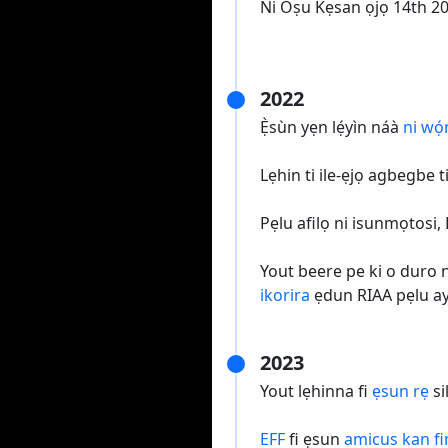
Ni Oṣu Kẹsan ọjọ 14th 20
2022
Ẹ̀sùn yẹn lẹ́yìn náà
ni wọ́
Lẹhin ti ile-ẹjọ agbegbe ti
Pẹlu afilọ ni isunmọtosi,
Yout beere pe ki o duro 
ikorira
ẹdun RIAA pẹlu aye 
2023
Yout lẹhinna fi
ẹsun rẹ
si
EFF
fi ẹsun
amicus kan fin