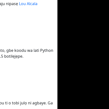
waju nipasẹ
Lou Alcala
ato, gbe koodu wa lati Python
.5 botilẹjẹpe.
bu ti o tobi julọ ni agbaye. Ga