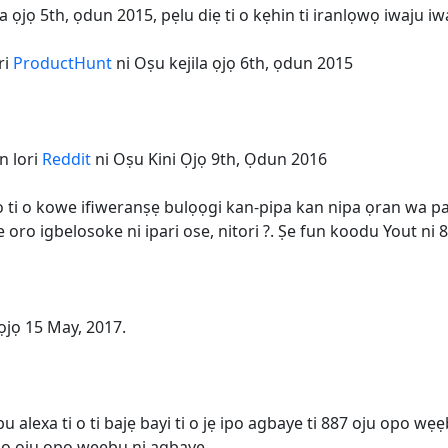
ila ọjọ 5th, ọdun 2015, pẹlu diẹ ti o kẹhin ti iranlọwọ iwaju i
ri
ProductHunt
ni Oṣu kejila ọjọ 6th, ọdun 2015
n lori
Reddit
ni Oṣu Kini Ọjọ 9th, Ọdun 2016
 ti o kowe ifiweranṣẹ bulọọgi kan-pipa kan nipa ọran wa p
 oro igbelosoke ni ipari ose, nitori ?. Ṣe fun koodu Yout ni 8
ọjọ 15 May, 2017.
 alexa ti o ti bajẹ bayi ti o jẹ ipo agbaye ti 887 oju opo wẹẹ
 ipo oju opo wẹẹbu ni agbaye.