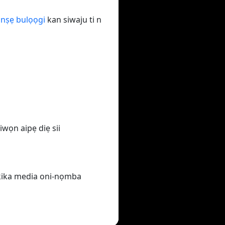
anṣẹ bulọọgi
kan siwaju ti n
uiwọn aipẹ diẹ sii
a kika media oni-nọmba