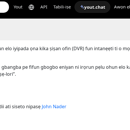
Yout
API
Tabili-iṣẹ
Awọn ẹk
yout.chat
 elo iyipada ọna kika ṣiṣan ofin (DVR) fun intanẹẹti ti o mọ
 gbangba pe fifun gbogbo eniyan ni irọrun pẹlu ohun elo k
ẹ-lori”.
ii ati siseto nipasẹ
John Nader