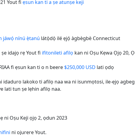
21 Yout fi
ẹsun kan ti a ṣe atunṣe keji
n jáwọ́ nínú ẹ̀tanú
látọ̀dọ̀ ilé ẹjọ́ àgbègbè Connecticut
 ṣe idajọ rẹ Yout fi
ifitonileti afilọ
kan ni Oṣu Kẹwa Ọjọ 20, 
 RIAA fi ẹsun kan ti o n beere
$250,000 USD
lati ọdọ
ni idaduro lakoko ti afilọ naa wa ni isunmọtosi, ile-ẹjọ agb
lati tun ṣe lẹhin afilọ naa.
lẹ ni Oṣu Keji ọjọ 2, ọdun 2023
ifini
ni ojurere Yout.