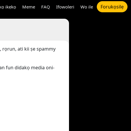
Forukọsilẹ
ọ ikẹkọ
Meme
FAQ
Ifowoleri
Wo ile
, rọrun, ati kii ṣe spammy
an fun didakọ media oni-