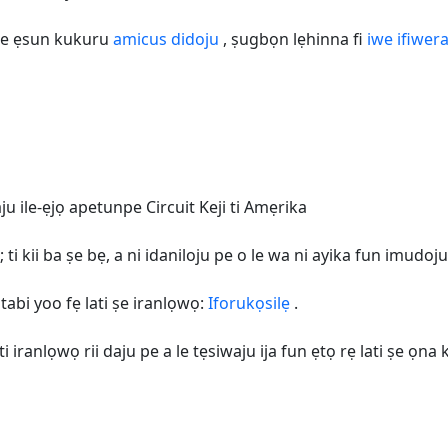
 ṣe ẹsun kukuru
amicus didoju
, ṣugbọn lẹhinna fi
iwe ifiwer
ju ile-ẹjọ apetunpe Circuit Keji ti Amẹrika
; ti kii ba ṣe bẹ, a ni idaniloju pe o le wa ni ayika fun imudoj
tabi yoo fẹ lati ṣe iranlọwọ:
Iforukọsilẹ
.
 iranlọwọ rii daju pe a le tẹsiwaju ija fun ẹtọ rẹ lati ṣe ọn