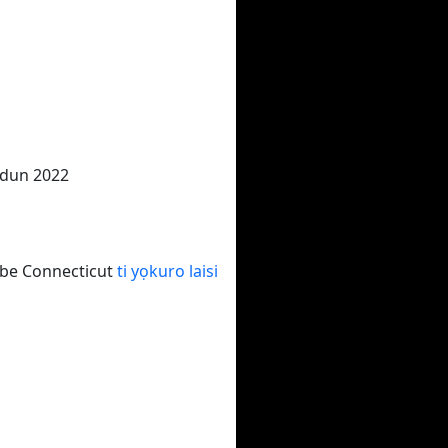
Ọdun 2022
egbe Connecticut
ti yọkuro laisi