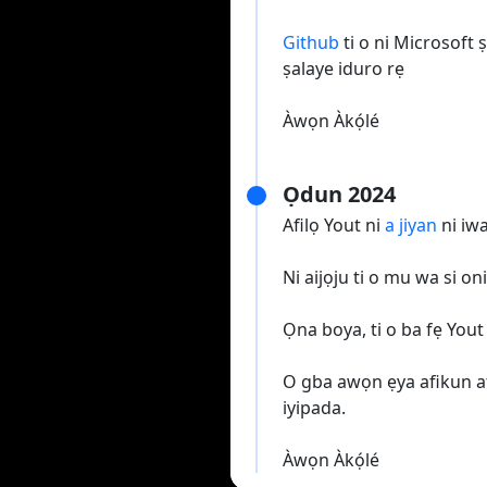
Github
ti o ni Microsoft
ṣalaye iduro rẹ
Àwọn Àkọ́lé
Ọdun 2024
Afilọ Yout ni
a jiyan
ni iwa
Ni aijọju ti o mu wa si oni
Ọna boya, ti o ba fẹ Yout 
O gba awọn ẹya afikun ati
iyipada.
Àwọn Àkọ́lé