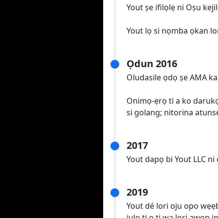
Yout ṣe ifilọlẹ ni Oṣu kej
Yout lọ si nọmba ọkan lo
Ọdun 2016
Oludasile ọdọ ṣe AMA ka
Onimọ-ẹrọ ti a ko darukọ
si golang; nitorina atunse
2017
Yout dapọ bi Yout LLC ni 
2019
Yout dé lori oju opo wẹẹbu
julọ ti o ti wa lori awọn