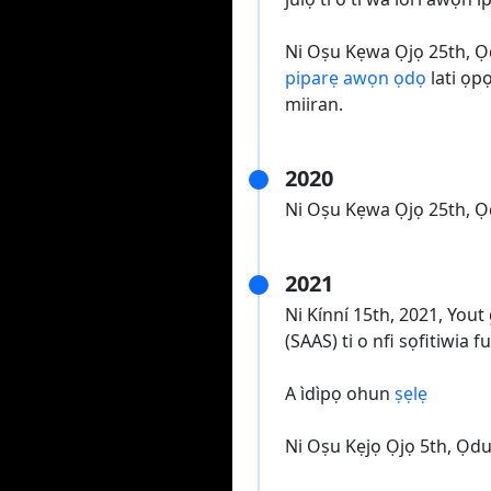
Ni Oṣu Kẹwa Ọjọ 25th, Ọd
piparẹ awọn ọdọ
lati ọp
miiran.
2020
Ni Oṣu Kẹwa Ọjọ 25th, 
2021
Ni Kínní 15th, 2021, You
(SAAS) ti o nfi sọfitiwia f
A ìdìpọ ohun
ṣẹlẹ
Ni Oṣu Kẹjọ Ọjọ 5th, Ọdu