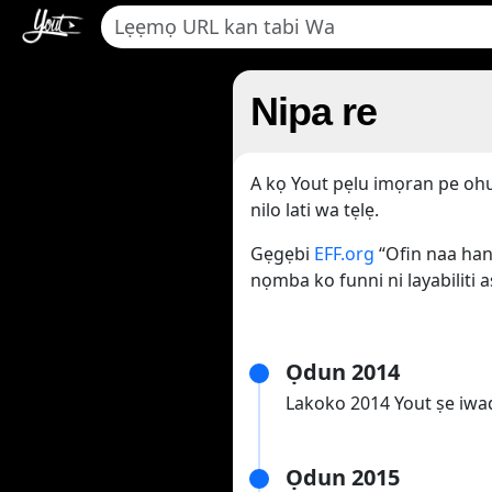
Nipa re
A kọ Yout pẹlu imọran pe ohun
nilo lati wa tẹlẹ.
Gẹgẹbi
EFF.org
“Ofin naa han
nọmba ko funni ni layabiliti aṣ
Ọdun 2014
Lakoko 2014 Yout ṣe iwad
Ọdun 2015