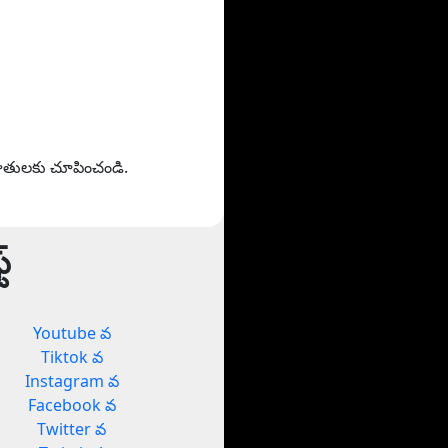
హితులకు చూపించండి.
్
Youtube వ
Tiktok వ
Instagram వ
Facebook వ
Twitter వ