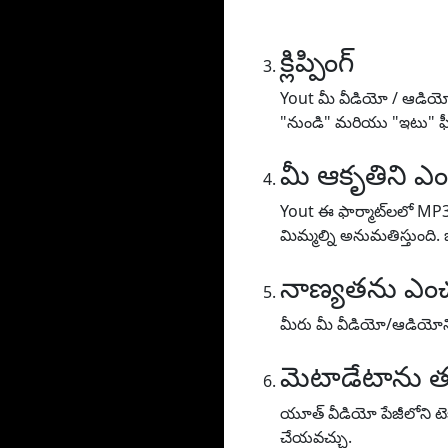
క్లిప్పింగ్
Yout మీ వీడియో / ఆడియోను
"నుండి" మరియు "ఇటు" ఫీల్
మీ ఆకృతిని ఎం
Yout ఈ ఫార్మాట్‌లలో MP
మిమ్మల్ని అనుమతిస్తుంది.
నాణ్యతను ఎంచ
మీరు మీ వీడియో/ఆడియోని 
మెటాడేటాను త
యూత్ వీడియో పేజీలోని టెక్స
చేయవచ్చు.