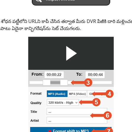
ా శోధన పట్టీలోని URLని కాపీ చేసిన తర్వాత మీరు DVR పేజీకి దారి మళ్ల
పాటు ఏదైనా కాన్ఫిగరేషన్‌ను సెట్ చేయగలరు.