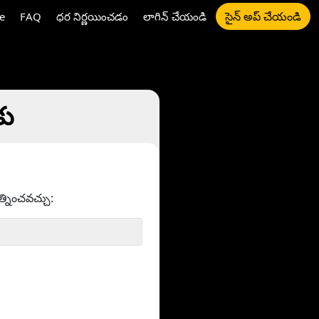
సైన్ అప్ చేయండి
e
FAQ
ధర నిర్ణయించడం
లాగిన్ చేయండి
కు
త్నించవచ్చు: