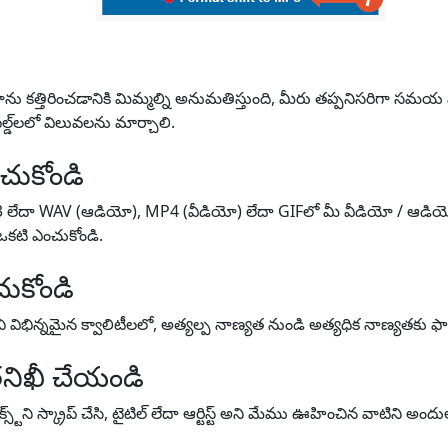
 కత్తిరించడానికి మిమ్మల్ని అనుమతిస్తుంది, మీరు తప్పనిసరిగా సమయ పరి
డ్‌లలో విలువలను మార్చాలి.
చుకోండి
3 లేదా WAV (ఆడియో), MP4 (వీడియో) లేదా GIFలో మీ వీడియో / ఆడియో
 ఒకటి ఎంచుకోండి.
ుకోండి
విభిన్నమైన క్వాలిటీలలో, అత్యల్ప నాణ్యత నుండి అత్యధిక నాణ్యతకు ఫా
నిఖీ చేయండి
్ట్‌ని స్క్రాప్ చేసి, టైటిల్ లేదా ఆర్టిస్ట్ అని మేము ఊహించిన వాటిని అంద