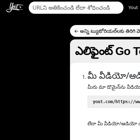
Yout
← అన్ని ట్యుటోరియల్‌లకు తిరిగి వె
ఎలిఫైంట్ Go 
మీ వీడియో/ఆడ
మీరు మా డొమైన్‌ను వీడి
 yout.com/https://w
లేదా మీ వీడియో/ఆడియో యొక