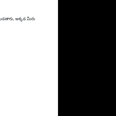
ించబడతారు, అక్కడ మీరు