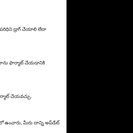
ధిని డ్రాగ్ చేయాలి లేదా
ను ఫార్మాట్ చేయడానికి
ర్మాట్ చేయవచ్చు.
ులో ఉంచారు, మీరు దాన్ని అప్‌డేట్