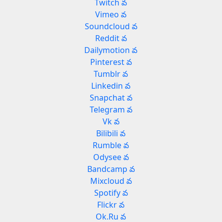
Twitch వ
Vimeo వ
Soundcloud వ
Reddit వ
Dailymotion వ
Pinterest వ
Tumblr వ
Linkedin వ
Snapchat వ
Telegram వ
Vk వ
Bilibili వ
Rumble వ
Odysee వ
Bandcamp వ
Mixcloud వ
Spotify వ
Flickr వ
Ok.Ru వ