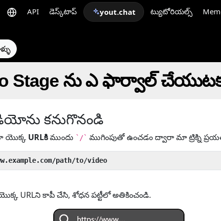
API
డెస్క్‌టాప్
ట్యుటోరియల్స్
Mem
yout.chat
ళ్ళు
To Stage ను ఎ ఫార్వాల్ చేయుట
ియోను కనుగొనండి
యో యొక్క
URLకి
ముందు
ముగింపుతో ఉంచడం ద్వారా మా ట్రిక్ని ప్రయ
`/`
ww.example.com/path/to/video
్క URLని కాపీ చేసి, శోధన పట్టీలో అతికించండి.