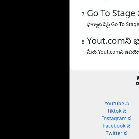
Go To Stage
ఫార్మాట్ షిఫ్ట్ Go To Stag
Yout.comని భ
మీరు Yout.comని ఉపయోగి
Youtube వ
Tiktok వ
Instagram వ
Facebook వ
Twitter వ