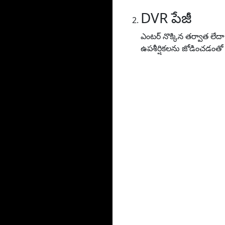
DVR పేజీ
ఎంటర్ నొక్కిన తర్వాత లేద
ఉపశీర్షికలను జోడించడంతో 