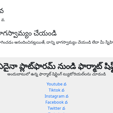
 వ
e వ.
ాగస్వామ్యం చేయండి
ంచడం ఆనందించినట్లయితే, దాన్ని భాగస్వామ్యం చేయండి లేదా మీ స్నే
ఏదైనా ప్లాట్‌ఫారమ్ నుండి ఫార్మాట్ షిఫ్ట
అందుబాటులో ఉన్న ఫార్మాట్ షిఫ్టింగ్ ట్యుటోరియల్‌లను చూడండి
Youtube వ
Tiktok వ
Instagram వ
Facebook వ
Twitter వ