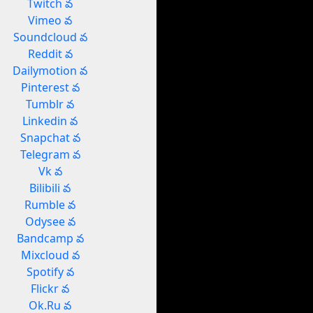
Twitch వ
Vimeo వ
Soundcloud వ
Reddit వ
Dailymotion వ
Pinterest వ
Tumblr వ
Linkedin వ
Snapchat వ
Telegram వ
Vk వ
Bilibili వ
Rumble వ
Odysee వ
Bandcamp వ
Mixcloud వ
Spotify వ
Flickr వ
Ok.Ru వ