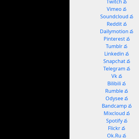
Twitch వ
Vimeo వ
Soundcloud వ
Reddit వ
Dailymotion వ
Pinterest వ
Tumblr వ
Linkedin వ
Snapchat వ
Telegram వ
Vk వ
Bilibili వ
Rumble వ
Odysee వ
Bandcamp వ
Mixcloud వ
Spotify వ
Flickr వ
Ok.Ru వ