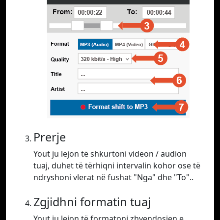
Prerje
Yout ju lejon të shkurtoni videon / audion
tuaj, duhet të tërhiqni intervalin kohor ose të
ndryshoni vlerat në fushat "Nga" dhe "To"..
Zgjidhni formatin tuaj
Yout ju lejon të formatoni zhvendosjen e