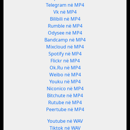
Telegram në MP4
Vk në MP4
Bilibili në MP4
Rumble në MP4
Odysee në MP4
Bandcamp në MP4
Mixcloud në MP4
Spotify në MP4
Flickr në MP4
Ok.Ru në MP4
Weibo në MP4
Youku në MP4
Niconico në MP4
Bitchute në MP4
Rutube në MP4
Peertube në MP4
Youtube në WAV
Tiktok në WAV