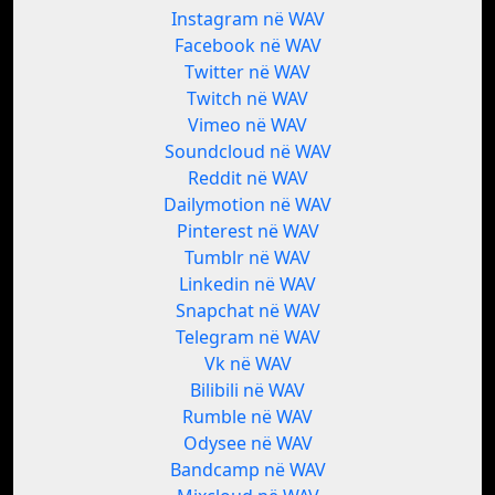
Instagram në WAV
Facebook në WAV
Twitter në WAV
Twitch në WAV
Vimeo në WAV
Soundcloud në WAV
Reddit në WAV
Dailymotion në WAV
Pinterest në WAV
Tumblr në WAV
Linkedin në WAV
Snapchat në WAV
Telegram në WAV
Vk në WAV
Bilibili në WAV
Rumble në WAV
Odysee në WAV
Bandcamp në WAV