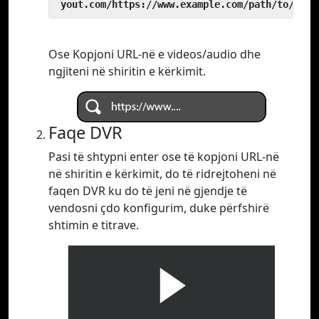
 yout.com/https://www.example.com/path/to/vide
Ose Kopjoni URL-në e videos/audio dhe
ngjiteni në shiritin e kërkimit.
Faqe DVR
Pasi të shtypni enter ose të kopjoni URL-në
në shiritin e kërkimit, do të ridrejtoheni në
faqen DVR ku do të jeni në gjendje të
vendosni çdo konfigurim, duke përfshirë
shtimin e titrave.