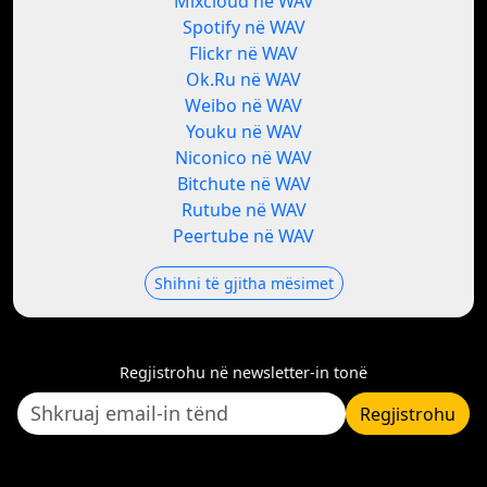
Mixcloud në WAV
Spotify në WAV
Flickr në WAV
Ok.Ru në WAV
Weibo në WAV
Youku në WAV
Niconico në WAV
Bitchute në WAV
Rutube në WAV
Peertube në WAV
Shihni të gjitha mësimet
Regjistrohu në newsletter-in tonë
Regjistrohu