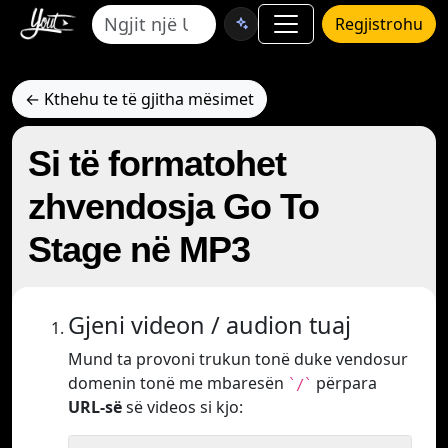
Regjistrohu
← Kthehu te të gjitha mësimet
Si të formatohet
zhvendosja Go To
Stage në MP3
Gjeni videon / audion tuaj
Mund ta provoni trukun tonë duke vendosur
domenin tonë me mbaresën
përpara
`/`
URL-së
së videos si kjo: