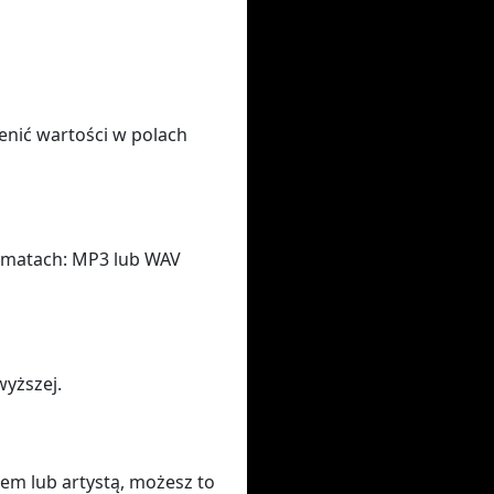
enić wartości w polach
rmatach: MP3 lub WAV
wyższej.
łem lub artystą, możesz to