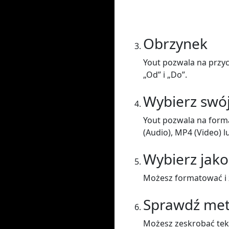
Obrzynek
Yout pozwala na przyc
„Od” i „Do”.
Wybierz swó
Yout pozwala na form
(Audio), MP4 (Video) l
Wybierz jako
Możesz formatować i z
Sprawdź me
Możesz zeskrobać teks