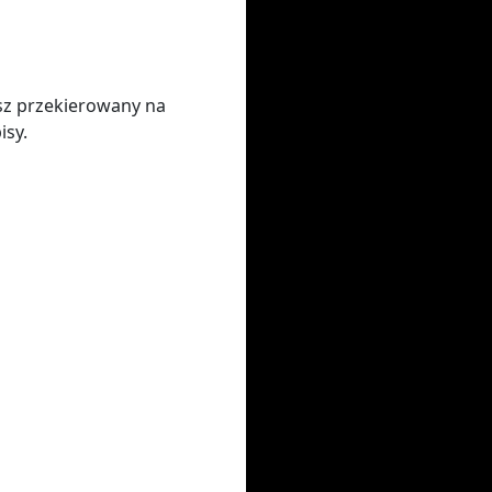
sz przekierowany na
isy.