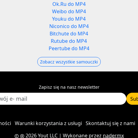
Ok.Ru do MP4
Weibo do MP4
Youku do MP4
Niconico do MP4
Bitchute do MP4
Rutube do MP4
Peertube do MP4
Zobacz wszystkie samouczki
Zapisz się na nasz newsletter
Su
ności
Warunki korzystania z usługi
Skontaktuj się z nami
2026 Yout LLC
| Wykonane przez
nadermx