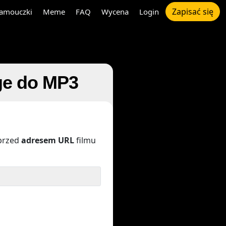
Zapisać się
amouczki
Meme
FAQ
Wycena
Login
ge do MP3
przed
adresem URL
filmu