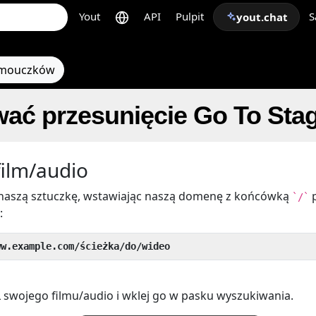
Yout
API
Pulpit
S
yout.chat
amouczków
wać przesunięcie Go To Sta
film/audio
aszą sztuczkę, wstawiając naszą domenę z końcówką
`/`
:
ww.example.com/ścieżka/do/wideo
 swojego filmu/audio i wklej go w pasku wyszukiwania.