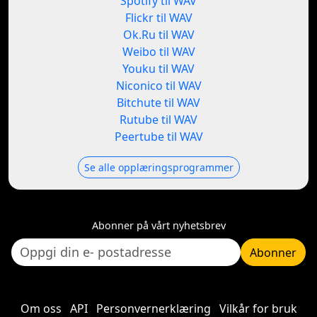
Spotify til WAV
Flickr til WAV
Ok.Ru til WAV
Weibo til WAV
Youku til WAV
Niconico til WAV
Bitchute til WAV
Rutube til WAV
Peertube til WAV
Se alle opplæringsprogrammer
Abonner på vårt nyhetsbrev
Abonner
Om oss
API
Personvernerklæring
Vilkår for bruk