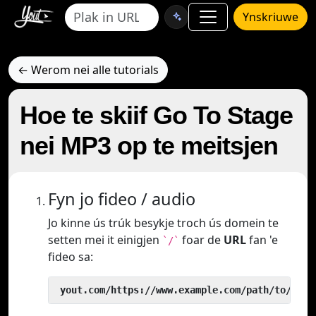
Ynskriuwe
← Werom nei alle tutorials
Hoe te skiif Go To Stage
nei MP3 op te meitsjen
Fyn jo fideo / audio
Jo kinne ús trúk besykje troch ús domein te
setten mei it einigjen
foar de
URL
fan 'e
`/`
fideo sa:
 yout.com/https://www.example.com/path/to/vide