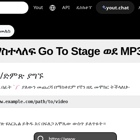
Yout
API
ዴስክቶፕ
yout.chat
ተመለስ
ስተላለፍ Go To Stage ወደ MP
ዮ/ድምጽ ያግኙ
ል
በፊት
ያለውን መጨረሻ በማስቀደም የኛን ዘዴ መሞከር ትችላለህ፡-
`/`
ww.example.com/path/to/video
ጽ ዩአርኤል ይቅዱ እና በፍለጋ አሞሌው ውስጥ ይለጥፉት።