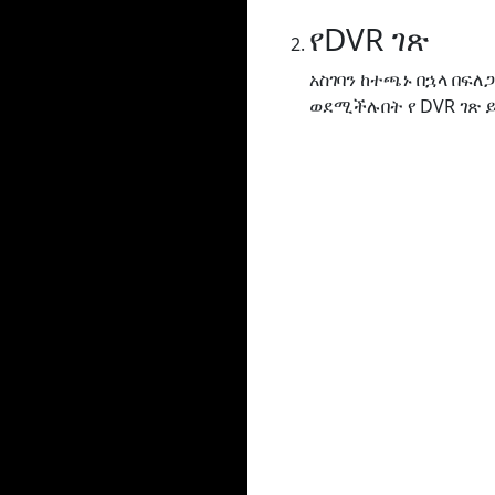
የDVR ገጽ
አስገባን ከተጫኑ በኋላ በፍ
ወደሚችሉበት የ DVR ገጽ 