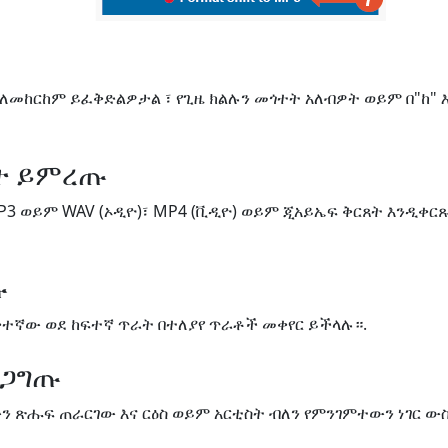
 ለመከርከም ይፈቅድልዎታል ፣ የጊዜ ክልሉን መጎተት አለብዎት ወይም በ"ከ" 
ጸት ይምረጡ
P3 ወይም WAV (ኦዲዮ)፣ MP4 (ቪዲዮ) ወይም ጂአይኤፍ ቅርጸት እንዲቀር
ጡ
ቅተኛው ወደ ከፍተኛ ጥራት በተለያየ ጥራቶች መቀየር ይችላሉ።.
ረጋግጡ
ለውን ጽሑፍ ጠራርገው እና ርዕስ ወይም አርቲስት ብለን የምንገምተውን ነገር 