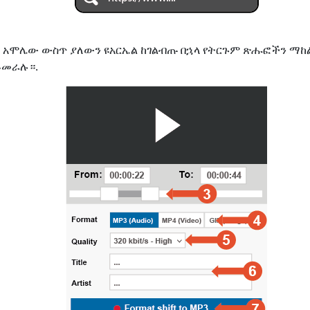
ለጋ አሞሌው ውስጥ ያለውን ዩአርኤል ከገልብጡ በኋላ የትርጉም ጽሑፎችን 
ይመራሉ።.