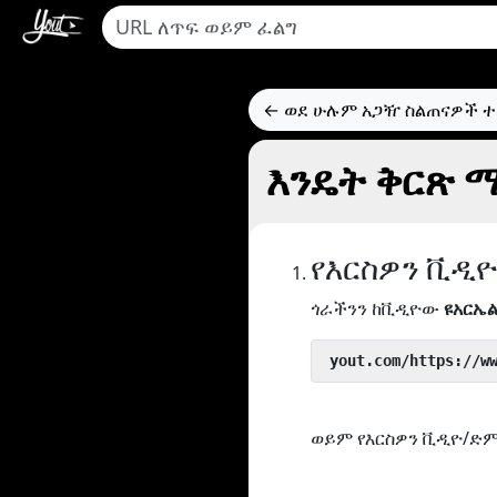
← ወደ ሁሉም አጋዥ ስልጠናዎች 
እንዴት ቅርጽ ማ
የእርስዎን ቪዲ
ጎራችንን ከቪዲዮው
ዩአርኤ
 yout.com/https://w
ወይም የእርስዎን ቪዲዮ/ድም