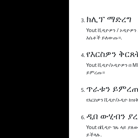
ክሊፕ ማድረግ
Yout ቪዲዮዎን / ኦዲዮዎን
እሴቶች ይለውጡ።.
የእርስዎን ቅር
Yout ቪዲዮ/ኦዲዮዎን በ M
ይምረጡ።
ጥራቱን ይምረ
የእርስዎን ቪዲዮ/ኦዲዮ ከዝ
ዲበ ውሂብን ያ
Yout በቪዲዮ ገጹ ላይ ያ
ይችላሉ.