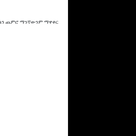
ማከልን ጨምሮ ማንኛውንም ማዋቀር