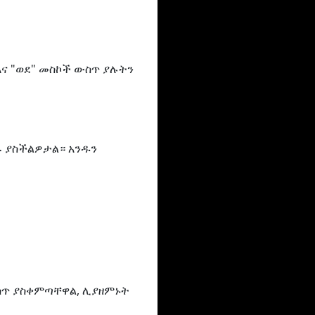
እና "ወደ" መስኮች ውስጥ ያሉትን
ጹ ያስችልዎታል። አንዱን
ውስጥ ያስቀምጣቸዋል, ሊያዘምኑት