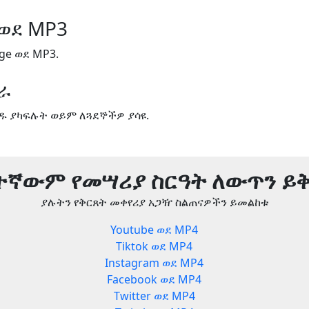
 ወደ MP3
ge ወደ MP3.
ጋራ
ዱ ያካፍሉት ወይም ለጓደኞችዎ ያሳዩ.
ትኛውም የመሣሪያ ስርዓት ለውጥን ይ
ያሉትን የቅርጸት መቀየሪያ አጋዥ ስልጠናዎችን ይመልከቱ
Youtube ወደ MP4
Tiktok ወደ MP4
Instagram ወደ MP4
Facebook ወደ MP4
Twitter ወደ MP4