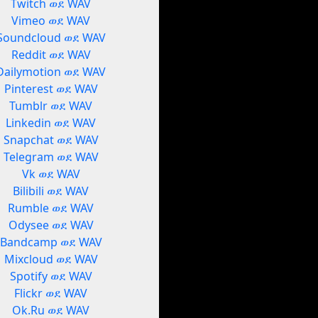
Twitch ወደ WAV
Vimeo ወደ WAV
Soundcloud ወደ WAV
Reddit ወደ WAV
Dailymotion ወደ WAV
Pinterest ወደ WAV
Tumblr ወደ WAV
Linkedin ወደ WAV
Snapchat ወደ WAV
Telegram ወደ WAV
Vk ወደ WAV
Bilibili ወደ WAV
Rumble ወደ WAV
Odysee ወደ WAV
Bandcamp ወደ WAV
Mixcloud ወደ WAV
Spotify ወደ WAV
Flickr ወደ WAV
Ok.Ru ወደ WAV