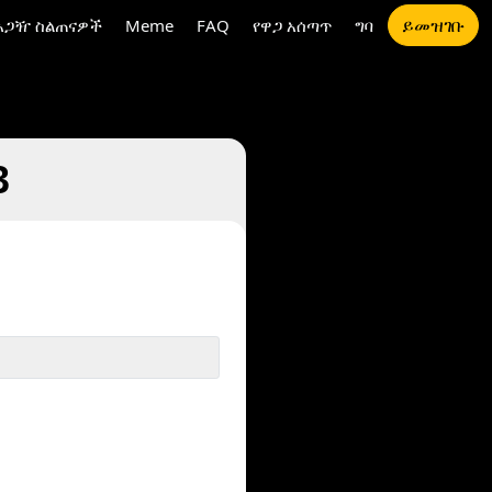
ይመዝገቡ
አጋዥ ስልጠናዎች
Meme
FAQ
የዋጋ አሰጣጥ
ግባ
3