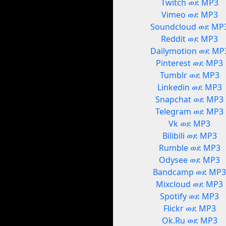
Twitch ወደ MP3
Vimeo ወደ MP3
Soundcloud ወደ MP
Reddit ወደ MP3
Dailymotion ወደ MP
Pinterest ወደ MP3
Tumblr ወደ MP3
Linkedin ወደ MP3
Snapchat ወደ MP3
Telegram ወደ MP3
Vk ወደ MP3
Bilibili ወደ MP3
Rumble ወደ MP3
Odysee ወደ MP3
Bandcamp ወደ MP
Mixcloud ወደ MP3
Spotify ወደ MP3
Flickr ወደ MP3
Ok.Ru ወደ MP3