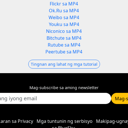
Flickr sa MP4
Ok.Ru sa MP4
Weibo sa MP4
Youku sa MP4
Niconico sa MP4
Bitchute sa MP4
Rutube sa MP4
Peertube sa MP4
Tingnan ang lahat ng mga tutorial
Mag-subscribe sa aming newsletter
Mag-s
aran sa Privacy
Mga tuntunin ng serbisyo
Makipag-ugna