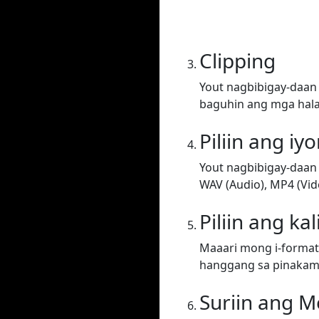
Clipping
Yout nagbibigay-daan 
baguhin ang mga halag
Piliin ang iy
Yout nagbibigay-daan 
WAV (Audio), MP4 (Vide
Piliin ang ka
Maaari mong i-format 
hanggang sa pinakama
Suriin ang M