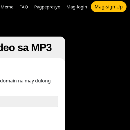
Mag-sign Up
Meme
FAQ
Pagpepresyo
Mag-login
ideo sa MP3
 domain na may dulong