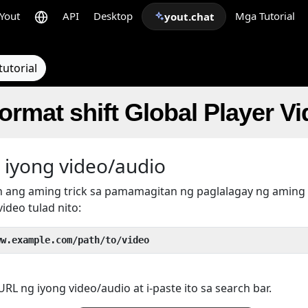
Yout
API
Desktop
Mga Tutorial
yout.chat
utorial
rmat shift Global Player V
 iyong video/audio
 ang aming trick sa pamamagitan ng paglalagay ng aming
ideo tulad nito:
ww.example.com/path/to/video
L ng iyong video/audio at i-paste ito sa search bar.