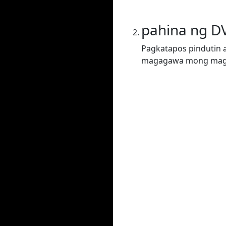
pahina ng D
Pagkatapos pindutin a
magagawa mong magta