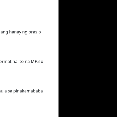
g ang hanay ng oras o
format na ito na MP3 o
, mula sa pinakamababa