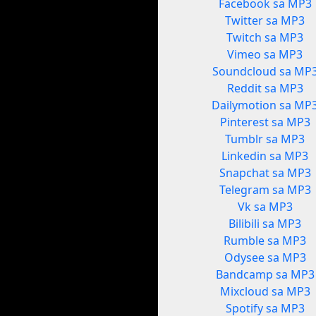
Facebook sa MP3
Twitter sa MP3
Twitch sa MP3
Vimeo sa MP3
Soundcloud sa MP
Reddit sa MP3
Dailymotion sa MP
Pinterest sa MP3
Tumblr sa MP3
Linkedin sa MP3
Snapchat sa MP3
Telegram sa MP3
Vk sa MP3
Bilibili sa MP3
Rumble sa MP3
Odysee sa MP3
Bandcamp sa MP3
Mixcloud sa MP3
Spotify sa MP3