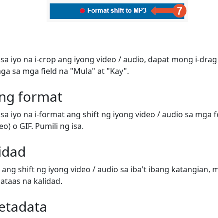
sa iyo na i-crop ang iyong video / audio, dapat mong i-dra
a sa mga field na "Mula" at "Kay".
ong format
sa iyo na i-format ang shift ng iyong video / audio sa mga 
o) o GIF. Pumili ng isa.
lidad
ang shift ng iyong video / audio sa iba't ibang katangian
taas na kalidad.
etadata