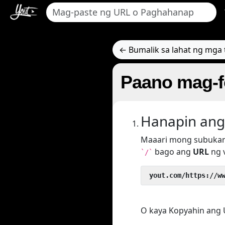
← Bumalik sa lahat ng mga t
Paano mag-fo
Hanapin ang
Maaari mong subukan
bago ang
URL
ng v
`/`
 yout.com/https://w
O kaya Kopyahin ang UR