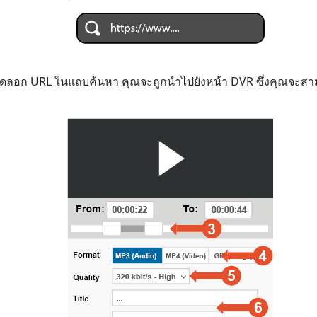
ัดลอก URL ในแถบค้นหา คุณจะถูกนำไปยังหน้า DVR ซึ่งคุณจะสามาร