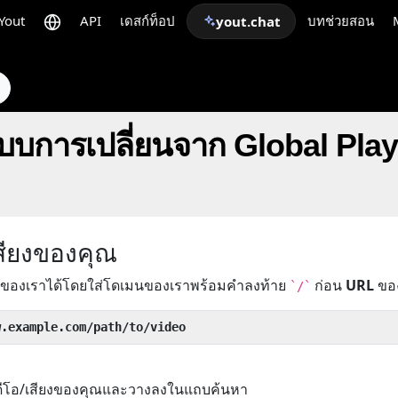
Yout
API
เดสก์ท็อป
บทช่วยสอน
yout.chat
แบบการเปลี่ยนจาก Global Play
เสียงของคุณ
ของเราได้โดยใส่โดเมนของเราพร้อมคำลงท้าย
ก่อน
URL
ของว
`/`
w.example.com/path/to/video
ิดีโอ/เสียงของคุณและวางลงในแถบค้นหา