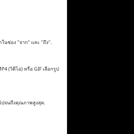
าในช่อง "จาก" และ "ถึง".
 (วิดีโอ) หรือ GIF เลือกรูป
ไปจนถึงคุณภาพสูงสุด.