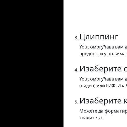
Цлиппинг
Yout омогућава вам 
вредности у пољима „
Изаберите с
Yout омогућава вам 
(видео) или ГИФ. Иза
Изаберите 
Можете да форматира
квалитета.