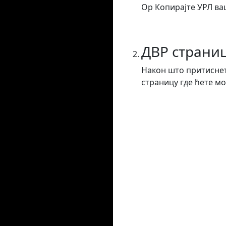
Ор Копирајте УРЛ ваш
ДВР страни
Након што притиснет
страницу где ћете мо