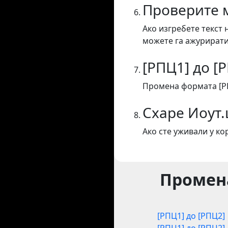
Проверите 
Ако изгребете текст 
можете га ажурирати
[РПЦ1] до [
Промена формата [РП
Схаре Иоут
Ако сте уживали у к
Промена
[РПЦ1] до [РПЦ2]