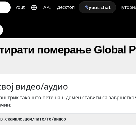
Yout
API
Десктоп
Тутори
yout.chat
ирати померање Global Pl
вој видео/аудио
ш трик тако што ћете наш домен ставити са завршетк
ачин:
вв.екампле.цом/патх/то/видео