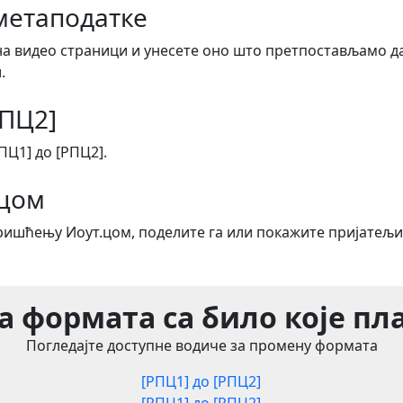
метаподатке
на видео страници и унесете оно што претпостављамо да
.
РПЦ2]
Ц1] до [РПЦ2].
.цом
оришћењу Иоут.цом, поделите га или покажите пријатељи
 формата са било које п
Погледајте доступне водиче за промену формата
[РПЦ1] до [РПЦ2]