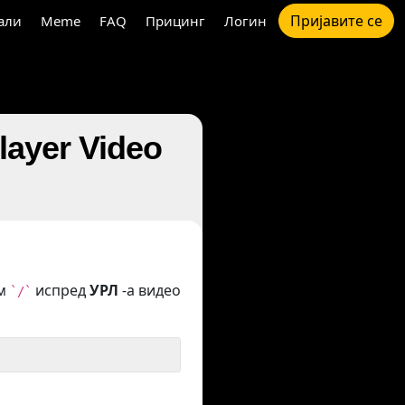
Пријавите се
али
Meme
FAQ
Прицинг
Логин
ayer Video
ом
испред
УРЛ
-а видео
`/`