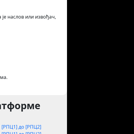
 је наслов или извођач,
ма.
латформе
[РПЦ1] до [РПЦ2]