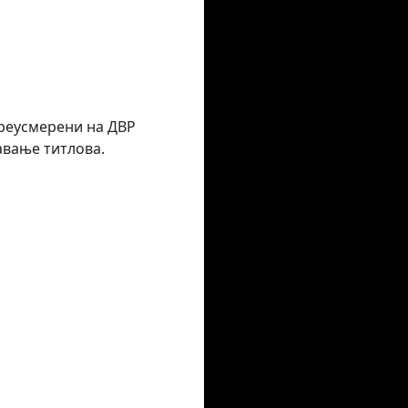
преусмерени на ДВР
авање титлова.