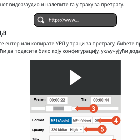
ег видеа/аудио и налепите га у траку за претрагу.
ца
е ентер или копирате УРЛ у траци за претрагу, бићете 
ћи да подесите било коју конфигурацију, укључујући дод