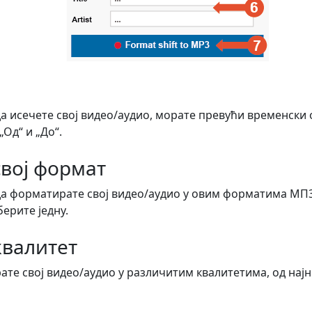
да исечете свој видео/аудио, морате превући временски
Од“ и „До“.
вој формат
да форматирате свој видео/аудио у овим форматима МП3
берите једну.
квалитет
те свој видео/аудио у различитим квалитетима, од најн