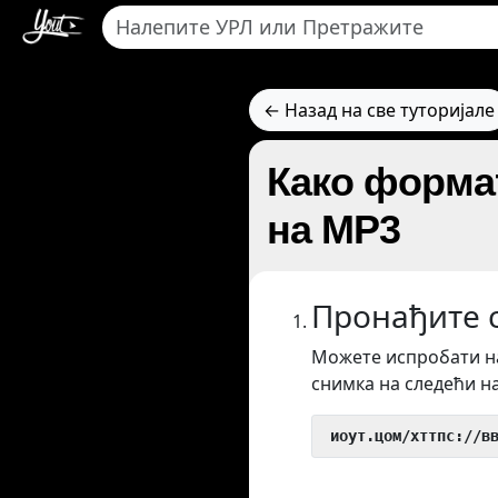
← Назад на све туторијале
Како формат
на MP3
Пронађите с
Можете испробати на
снимка на следећи н
 иоут.цом/хттпс://в