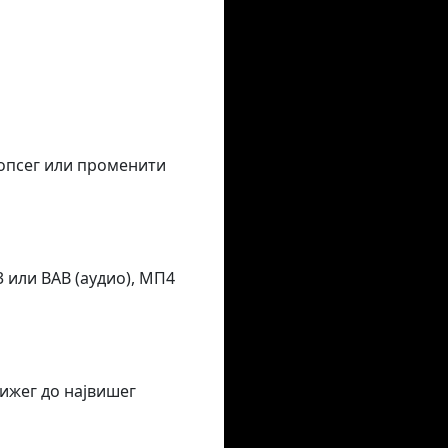
 опсег или променити
 или ВАВ (аудио), МП4
ижег до највишег