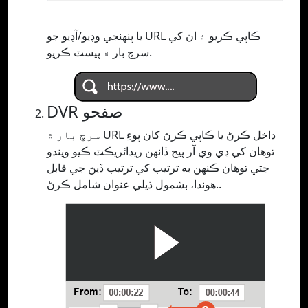
يا پنھنجي وڊيو/آڊيو جو URL ڪاپي ڪريو ۽ ان کي
سرچ بار ۾ پيسٽ ڪريو.
DVR صفحو
سرچ بار ۾ URL داخل ڪرڻ يا ڪاپي ڪرڻ کان پوءِ
توهان کي ڊي وي آر پيج ڏانهن ريڊائريڪٽ ڪيو ويندو
جتي توهان ڪنهن به ترتيب کي ترتيب ڏيڻ جي قابل
هوندا، بشمول ذيلي عنوان شامل ڪرڻ..