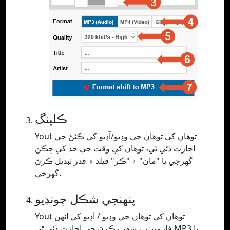
ڪلپنگ
Yout توهان کي توهان جي وڊيو/آڊيو کي ڪٽڻ جي
اجازت ڏئي ٿي، توهان کي وقت جي حد کي ڇڪڻ
گهرجي يا "مان" ۽ "ڪر" فيلڊ ۾ قدر تبديل ڪرڻ
گهرجي.
پنھنجي شڪل چونڊيو
Yout توهان کي توهان جي وڊيو / آڊيو کي انهن
فارميٽ ۾ شفٽ ڪرڻ جي اجازت ڏئي ٿي MP3 يا