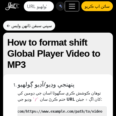
سائن اپ ڪريو
← سڀني سبقن ڏانهن واپس
How to format shift
Global Player Video to
MP3
پنھنجي وڊيو/آڊيو ڳولھيو
توھان ڪوشش ڪري سگھوٿا اسان جي ڊومين کي
کان اڳ ۾ جيئن:
URL
وڊيو جي
ختم ڪرڻ سان
`/`
 yout.com/https://www.example.com/path/to/video