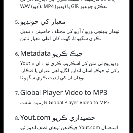
WAV (آڊيو)، MP4 (وڊيو) يا GIF. ھڪڙو چونڊيو.
معيار کي چونڊيو
توھان پنھنجي وڊيو / آڊيو کي مختلف خاصيتن ۾ تبديل
ڪري سگھو ٿا، گھٽ کان اعلي معيار تائين.
Metadata چيڪ ڪريو
Yout وڊيو پيج تي متن کي اسڪريپ ڪري ٿو ۽ ان ۾
رکي ٿو جيڪو اسان اندازو لڳايو آهي عنوان يا فنڪار،
توهان ان کي اپڊيٽ ڪري سگهو ٿا.
Global Player Video to MP3
فارميٽ شفٽ Global Player Video to MP3.
Yout.com حصيداري ڪريو
جيڪڏھن توھان لطف اندوز ٿيو Yout.com استعمال