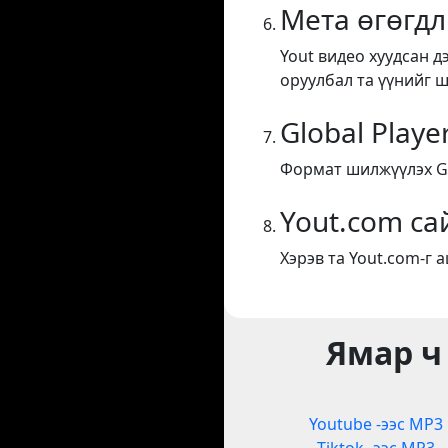
Мета өгөгдл
Yout видео хуудсан д
оруулбал та үүнийг 
Global Playe
Формат шилжүүлэх Glo
Yout.com са
Хэрэв та Yout.com-г 
Ямар ч
Youtube -ээс MP3