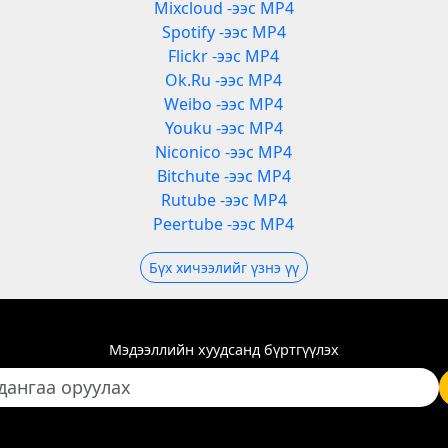
Mixcloud -ээс MP4
Spotify -ээс MP4
Flickr -ээс MP4
Ok.Ru -ээс MP4
Weibo -ээс MP4
Youku -ээс MP4
Niconico -ээс MP4
Bitchute -ээс MP4
Rutube -ээс MP4
Peertube -ээс MP4
Бүх хичээлийг үзнэ үү
Мэдээллийн хуудсанд бүртгүүлэх