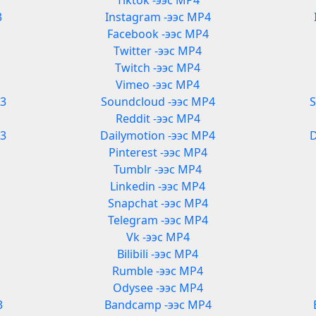
Tiktok -ээс MP4
3
Instagram -ээс MP4
Facebook -ээс MP4
Twitter -ээс MP4
Twitch -ээс MP4
Vimeo -ээс MP4
P3
Soundcloud -ээс MP4
S
Reddit -ээс MP4
P3
Dailymotion -ээс MP4
D
Pinterest -ээс MP4
Tumblr -ээс MP4
Linkedin -ээс MP4
Snapchat -ээс MP4
Telegram -ээс MP4
Vk -ээс MP4
Bilibili -ээс MP4
Rumble -ээс MP4
Odysee -ээс MP4
3
Bandcamp -ээс MP4