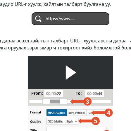
удио URL-г хуулж, хайлтын талбарт буулгана уу.
 дараа эсвэл хайлтын талбарт URL-г хуулж авсны дараа 
лга оруулах зэрэг ямар ч тохиргоог хийх боломжтой болн