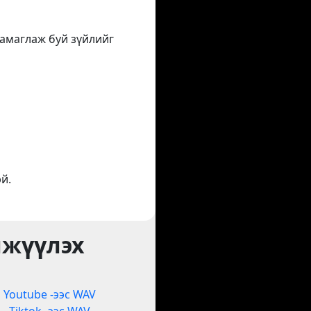
аамаглаж буй зүйлийг
й.
лжүүлэх
Youtube -ээс WAV