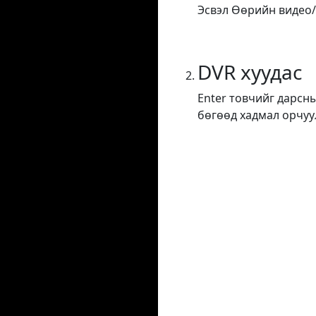
Эсвэл Өөрийн видео/а
DVR хуудас
Enter товчийг дарсны
бөгөөд хадмал орчуу