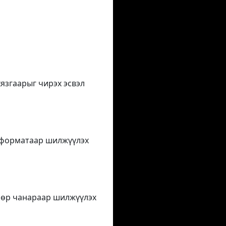
хязгаарыг чирэх эсвэл
IF форматаар шилжүүлэх
 өөр чанараар шилжүүлэх