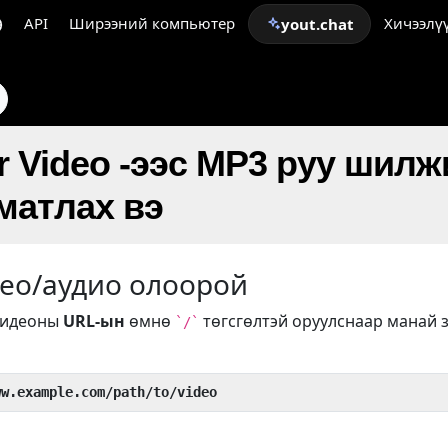
API
Ширээний компьютер
Хичээлү
yout.chat
er Video -ээс MP3 руу шил
матлах вэ
ео/аудио олоорой
видеоны
URL-ын
өмнө
төгсгөлтэй оруулснаар манай 
`/`
ww.example.com/path/to/video