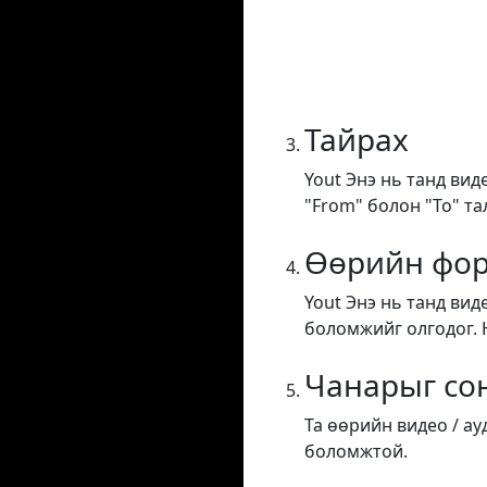
Тайрах
Yout Энэ нь танд вид
"From" болон "To" та
Өөрийн фор
Yout Энэ нь танд вид
боломжийг олгодог. Н
Чанарыг со
Та өөрийн видео / а
боломжтой.