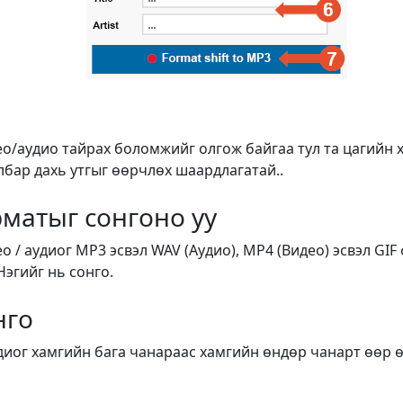
ео/аудио тайрах боломжийг олгож байгаа тул та цагийн 
лбар дахь утгыг өөрчлөх шаардлагатай..
матыг сонгоно уу
ео / аудиог MP3 эсвэл WAV (Аудио), MP4 (Видео) эсвэл G
эгийг нь сонго.
нго
удиог хамгийн бага чанараас хамгийн өндөр чанарт өөр