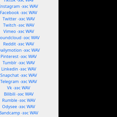
Tiktok -ээс WAV
Instagram -ээс WAV
Facebook -ээс WAV
Twitter -ээс WAV
Twitch -ээс WAV
Vimeo -ээс WAV
oundcloud -ээс WAV
Reddit -ээс WAV
ailymotion -ээс WAV
Pinterest -ээс WAV
Tumblr -ээс WAV
Linkedin -ээс WAV
Snapchat -ээс WAV
Telegram -ээс WAV
Vk -ээс WAV
Bilibili -ээс WAV
Rumble -ээс WAV
Odysee -ээс WAV
Bandcamp -ээс WAV