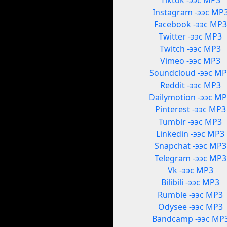
Tiktok -ээс MP3
Instagram -ээс MP
Facebook -ээс MP3
Twitter -ээс MP3
Twitch -ээс MP3
Vimeo -ээс MP3
Soundcloud -ээс M
Reddit -ээс MP3
Dailymotion -ээс M
Pinterest -ээс MP3
Tumblr -ээс MP3
Linkedin -ээс MP3
Snapchat -ээс MP3
Telegram -ээс MP3
Vk -ээс MP3
Bilibili -ээс MP3
Rumble -ээс MP3
Odysee -ээс MP3
Bandcamp -ээс MP