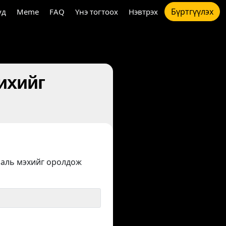
Бүртгүүлэх
үд
Meme
FAQ
Үнэ тогтоох
Нэвтрэх
жихийг
заль мэхийг оролдож