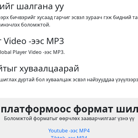
ийг шалгана уу
ээрх бичвэрийг хусаад гарчиг эсвэл зураач гэж бидний т
шинэчлэх боломжтой.
r Video -ээс MP3
bal Player Video -ээс MP3.
йтыг хуваалцаарай
ашиглах дуртай бол хуваалцаж эсвэл найзууддаа үзүүлээрэ
 платформоос формат ши
Боломжтой форматыг өөрчлөх зааварчилгааг үзнэ үү
Youtube -ээс MP4