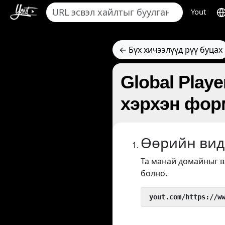
Yout
← Бүх хичээлүүд рүү буцах
Global Play
хэрхэн фор
Өөрийн вид
Та манай домайныг 
болно.
 yout.com/https://w