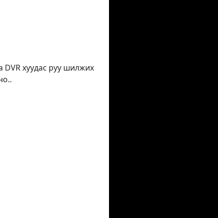
та DVR хуудас руу шилжих
о..