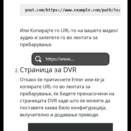
 yout.com/https://www.example.com/path/to/vide
Или Копирајте го URL-то на вашето видео/
аудио и залепете го во лентата за
пребарување.
Страница за DVR
Откако ќе притиснете Enter или ќе ја
копирате URL-то во лентата за
пребарување, ќе бидете пренасочени на
страницата DVR каде што ќе можете да
поставите каква било конфигурација,
вклучително и додавање преводи.