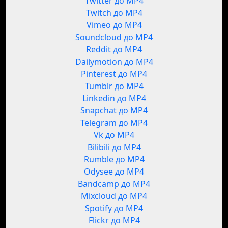
Twitter до MP4
Twitch до MP4
Vimeo до MP4
Soundcloud до MP4
Reddit до MP4
Dailymotion до MP4
Pinterest до MP4
Tumblr до MP4
Linkedin до MP4
Snapchat до MP4
Telegram до MP4
Vk до MP4
Bilibili до MP4
Rumble до MP4
Odysee до MP4
Bandcamp до MP4
Mixcloud до MP4
Spotify до MP4
Flickr до MP4