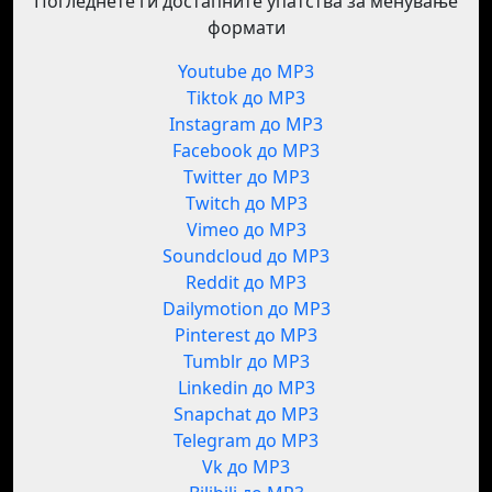
Погледнете ги достапните упатства за менување
формати
Youtube до MP3
Tiktok до MP3
Instagram до MP3
Facebook до MP3
Twitter до MP3
Twitch до MP3
Vimeo до MP3
Soundcloud до MP3
Reddit до MP3
Dailymotion до MP3
Pinterest до MP3
Tumblr до MP3
Linkedin до MP3
Snapchat до MP3
Telegram до MP3
Vk до MP3