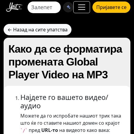
Пријавете се
← Назад на сите упатства
Како да се форматира
промената Global
Player Video на MP3
Најдете го вашето видео/
аудио
Можете да го испробате нашиот трик така
што ќе го ставите нашиот домен со крајот
пред
URL-то
на видеото како вака:
`/`