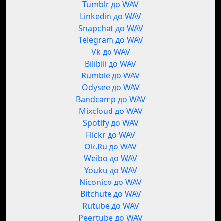
Tumblr до WAV
Linkedin до WAV
Snapchat до WAV
Telegram до WAV
Vk до WAV
Bilibili до WAV
Rumble до WAV
Odysee до WAV
Bandcamp до WAV
Mixcloud до WAV
Spotify до WAV
Flickr до WAV
Ok.Ru до WAV
Weibo до WAV
Youku до WAV
Niconico до WAV
Bitchute до WAV
Rutube до WAV
Peertube до WAV