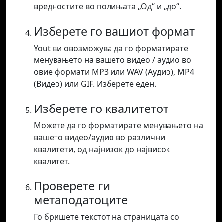
вредностите во полињата „Од“ и „до“.
Изберете го вашиот формат
Yout ви овозможува да го форматирате
менувањето на вашето видео / аудио во
овие формати MP3 или WAV (Аудио), MP4
(Видео) или GIF. Изберете еден.
Изберете го квалитетот
Можете да го форматирате менувањето на
вашето видео/аудио во различни
квалитети, од најнизок до највисок
квалитет.
Проверете ги
метаподатоците
Го бришете текстот на страницата со