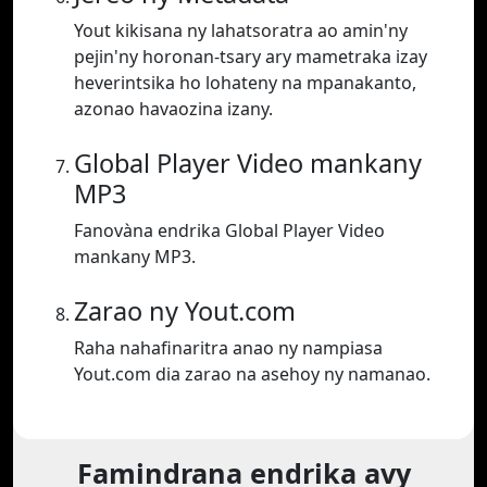
Yout kikisana ny lahatsoratra ao amin'ny
pejin'ny horonan-tsary ary mametraka izay
heverintsika ho lohateny na mpanakanto,
azonao havaozina izany.
Global Player Video mankany
MP3
Fanovàna endrika Global Player Video
mankany MP3.
Zarao ny Yout.com
Raha nahafinaritra anao ny nampiasa
Yout.com dia zarao na asehoy ny namanao.
Famindrana endrika avy