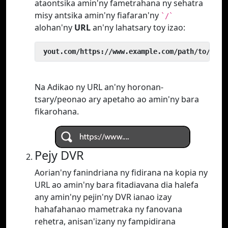
ataontsika amin'ny fametrahana ny sehatra
misy antsika amin'ny fiafaran'ny
`/`
alohan'ny
URL
an'ny lahatsary toy izao:
 yout.com/https://www.example.com/path/to/vide
Na Adikao ny URL an'ny horonan-
tsary/peonao ary apetaho ao amin'ny bara
fikarohana.
Pejy DVR
Aorian'ny fanindriana ny fidirana na kopia ny
URL ao amin'ny bara fitadiavana dia halefa
any amin'ny pejin'ny DVR ianao izay
hahafahanao mametraka ny fanovana
rehetra, anisan'izany ny fampidirana