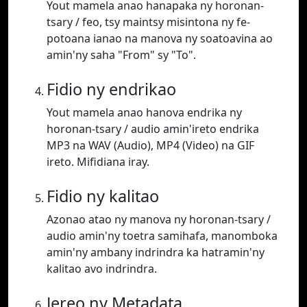
Yout mamela anao hanapaka ny horonan-
tsary / feo, tsy maintsy misintona ny fe-
potoana ianao na manova ny soatoavina ao
amin'ny saha "From" sy "To".
Fidio ny endrikao
Yout mamela anao hanova endrika ny
horonan-tsary / audio amin'ireto endrika
MP3 na WAV (Audio), MP4 (Video) na GIF
ireto. Mifidiana iray.
Fidio ny kalitao
Azonao atao ny manova ny horonan-tsary /
audio amin'ny toetra samihafa, manomboka
amin'ny ambany indrindra ka hatramin'ny
kalitao avo indrindra.
Jereo ny Metadata