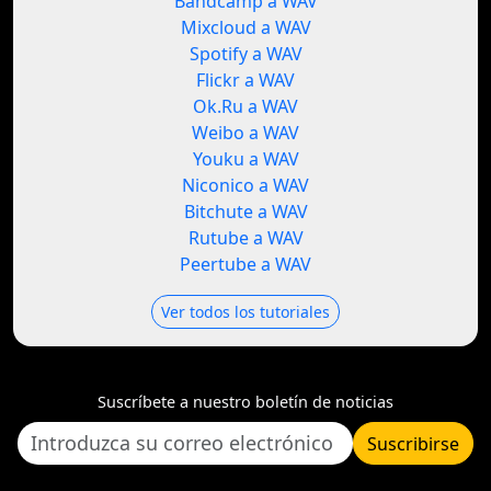
Bandcamp a WAV
Mixcloud a WAV
Spotify a WAV
Flickr a WAV
Ok.Ru a WAV
Weibo a WAV
Youku a WAV
Niconico a WAV
Bitchute a WAV
Rutube a WAV
Peertube a WAV
Ver todos los tutoriales
Suscríbete a nuestro boletín de noticias
Suscribirse