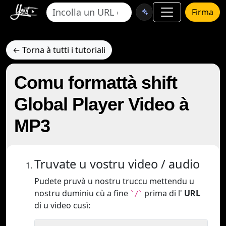
Firma
← Torna à tutti i tutoriali
Comu formattà shift
Global Player Video à
MP3
Truvate u vostru video / audio
Pudete pruvà u nostru truccu mettendu u
nostru duminiu cù a fine
prima di l'
URL
`/`
di u video cusì: