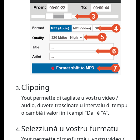
Clipping
Yout permette di tagliate u vostru video /
audio, duvete trascinate u intervalu di tempu
o cambià i valori in i campi "Da" è "A".
Selezziunà u vostru furmatu
Yout permette di trasfurmà u vostru video /