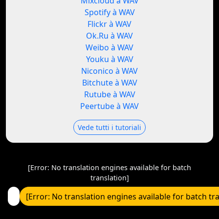
Mixcloud à WAV
Spotify à WAV
Flickr à WAV
Ok.Ru à WAV
Weibo à WAV
Youku à WAV
Niconico à WAV
Bitchute à WAV
Rutube à WAV
Peertube à WAV
Vede tutti i tutoriali
[Error: No translation engines available for batch
translation]
[Error: No translation engines available for batch tr