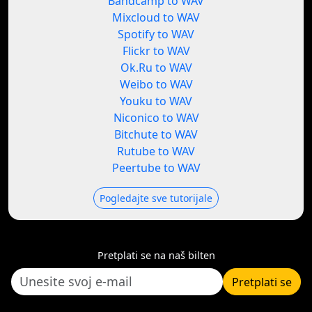
Bandcamp to WAV
Mixcloud to WAV
Spotify to WAV
Flickr to WAV
Ok.Ru to WAV
Weibo to WAV
Youku to WAV
Niconico to WAV
Bitchute to WAV
Rutube to WAV
Peertube to WAV
Pogledajte sve tutorijale
Pretplati se na naš bilten
Pretplati se