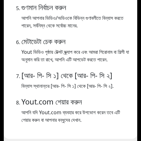
গুণমান নির্বাচন করুন
আপনি আপনার ভিডিও/অডিওকে বিভিন্ন গুণাবলীতে বিন্যাস করতে
পারেন, সর্বনিম্ন থেকে সর্বোচ্চ মানের.
মেটাডেটা চেক করুন
Yout ভিডিও পৃষ্ঠায় টেক্সট স্ক্র্যাপ করে এবং আমরা শিরোনাম বা শিল্পী যা
অনুমান করি তা রাখে, আপনি এটি আপডেট করতে পারেন.
[আর- পি- সি ১] থেকে [আর- পি- সি ২]
বিন্যাস স্থানান্তর [আর- পি- সি ১] থেকে [আর- পি- সি ২].
Yout.com শেয়ার করুন
আপনি যদি Yout.com ব্যবহার করে উপভোগ করেন তবে এটি
শেয়ার করুন বা আপনার বন্ধুদের দেখান.