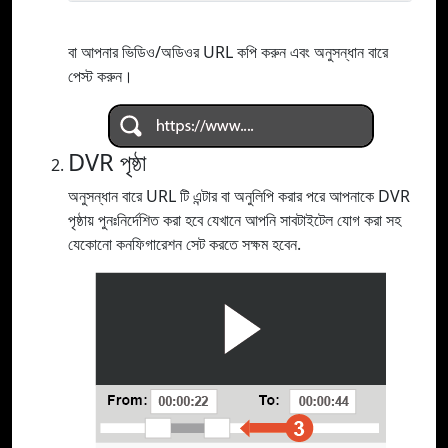
বা আপনার ভিডিও/অডিওর URL কপি করুন এবং অনুসন্ধান বারে
পেস্ট করুন।
DVR পৃষ্ঠা
অনুসন্ধান বারে URL টি এন্টার বা অনুলিপি করার পরে আপনাকে DVR
পৃষ্ঠায় পুনঃনির্দেশিত করা হবে যেখানে আপনি সাবটাইটেল যোগ করা সহ
যেকোনো কনফিগারেশন সেট করতে সক্ষম হবেন.