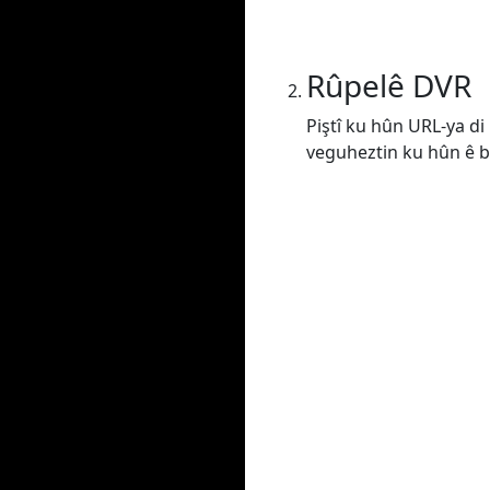
Rûpelê DVR
Piştî ku hûn URL-ya di 
veguheztin ku hûn ê bik