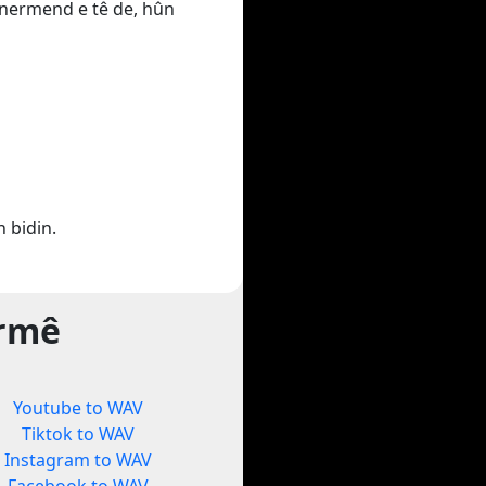
hunermend e tê de, hûn
 bidin.
ormê
Youtube to WAV
Tiktok to WAV
Instagram to WAV