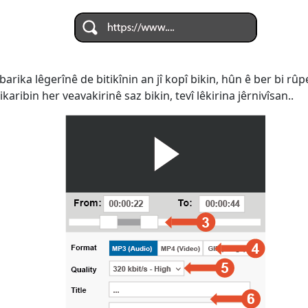
barika lêgerînê de bitikînin an jî kopî bikin, hûn ê ber bi rû
aribin her veavakirinê saz bikin, tevî lêkirina jêrnivîsan..