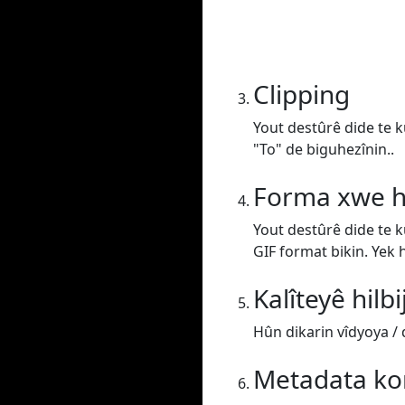
Clipping
Yout destûrê dide te k
"To" de biguhezînin..
Forma xwe hi
Yout destûrê dide te 
GIF format bikin. Yek h
Kalîteyê hilbi
Hûn dikarin vîdyoya / d
Metadata kon