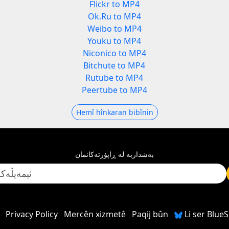
Flickr to MP4
Ok.Ru to MP4
Weibo to MP4
Youku to MP4
Niconico to MP4
Bitchute to MP4
Rutube to MP4
Peertube to MP4
Hemî hînkaran bibînin
بەشداربە لە ڕاپۆرتەکانمان
Privacy Policy
Mercên xizmetê
Paqij bûn
Li ser Blue