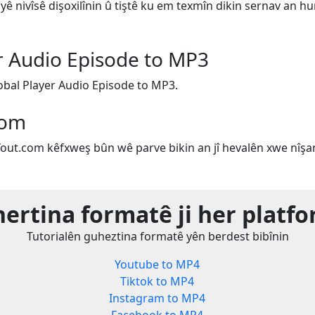
oyê nivîsê dişoxilînin û tiştê ku em texmîn dikin sernav an 
r Audio Episode to MP3
bal Player Audio Episode to MP3.
com
Yout.com kêfxweş bûn wê parve bikin an jî hevalên xwe nîşan
ertina formatê ji her platf
Tutorialên guheztina formatê yên berdest bibînin
Youtube to MP4
Tiktok to MP4
Instagram to MP4