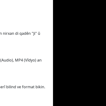
 nirxan di qadên "Ji" û
(Audio), MP4 (Vîdyo) an
erî bilind ve format bikin.