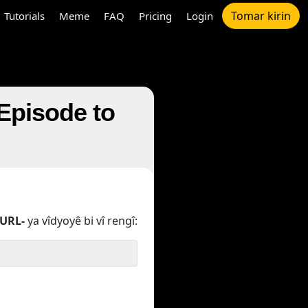
Tomar kirin
Tutorials
Meme
FAQ
Pricing
Login
 Episode to
URL-
ya vîdyoyê bi vî rengî: