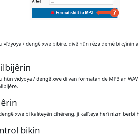
u vîdyoya / dengê xwe bibire, divê hûn rêza demê bikşînin an
lbijêrin
ku hûn vîdyoya / dengê xwe di van formatan de MP3 an WAV 
ilbijêre.
jêrin
engê xwe bi kalîteyên cihêreng, ji kalîteya herî nizm berbi h
trol bikin