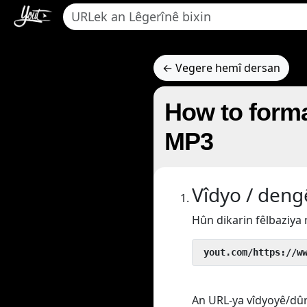
← Vegere hemî dersan
How to forma
MP3
Vîdyo / deng
Hûn dikarin fêlbaziya
 yout.com/https://w
An URL-ya vîdyoyê/dûre