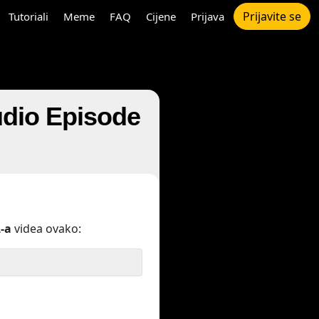
Prijavite se
Tutoriali
Meme
FAQ
Cijene
Prijava
udio Episode
-a
videa ovako: