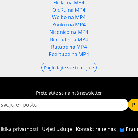
Flickr na MP4
Ok.Ru na MP4
Weibo na MP4
Youku na MP4
Niconico na MP4
Bitchute na MP4
Rutube na MP4
Peertube na MP4
Pogledajte sve tutorijale
Pretplatite se na naš newsletter
Pr
litika privatnosti
Uvjeti usluge
Kontaktirajte nas
Prati