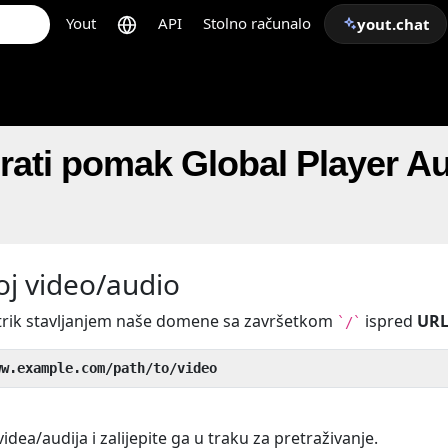
Yout
API
Stolno računalo
yout.chat
rati pomak Global Player A
oj video/audio
 trik stavljanjem naše domene sa završetkom
ispred
URL
`/`
ww.example.com/path/to/video
videa/audija i zalijepite ga u traku za pretraživanje.