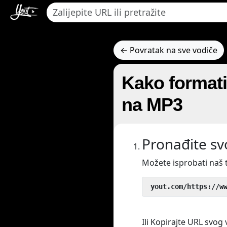
← Povratak na sve vodiče
Kako formati
na MP3
Pronađite sv
Možete isprobati naš
 yout.com/https://w
Ili Kopirajte URL svog 