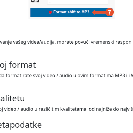
anje vašeg videa/audija, morate povući vremenski raspon ili
oj format
 formatirate svoj video / audio u ovim formatima MP3 ili WA
alitetu
 video / audio u različitim kvalitetama, od najniže do najviš
metapodatke