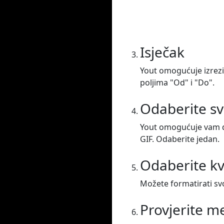
Isječak
Yout omogućuje izreziv
poljima "Od" i "Do".
Odaberite sv
Yout omogućuje vam da
GIF. Odaberite jedan.
Odaberite kv
Možete formatirati svoj
Provjerite 