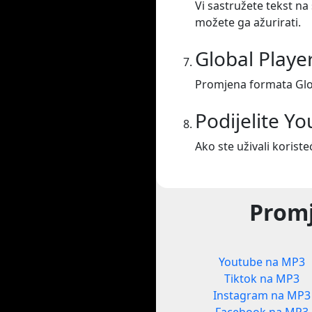
Vi sastružete tekst na
možete ga ažurirati.
Global Playe
Promjena formata Glo
Podijelite Y
Ako ste uživali koristeć
Promj
Youtube na MP3
Tiktok na MP3
Instagram na MP3