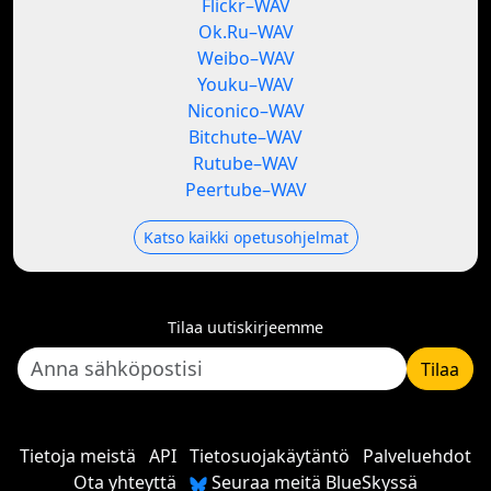
Flickr–WAV
Ok.Ru–WAV
Weibo–WAV
Youku–WAV
Niconico–WAV
Bitchute–WAV
Rutube–WAV
Peertube–WAV
Katso kaikki opetusohjelmat
Tilaa uutiskirjeemme
Tilaa
Tietoja meistä
API
Tietosuojakäytäntö
Palveluehdot
Ota yhteyttä
Seuraa meitä BlueSkyssä