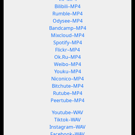
Bilibili–MP4
Rumble–MP4
Odysee–MP4
Bandcamp–MP4
Mixcloud–MP4
Spotify–MP4
Flickr–MP4
Ok.Ru–MP4
Weibo–MP4
Youku–MP4
Niconico–MP4
Bitchute–MP4
Rutube–MP4
Peertube–MP4
Youtube–WAV
Tiktok–WAV
Instagram–WAV
Facebook–WAV