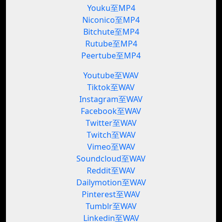
Youku至MP4
Niconico至MP4
Bitchute至MP4
Rutube至MP4
Peertube至MP4
Youtube至WAV
Tiktok至WAV
Instagram至WAV
Facebook至WAV
Twitter至WAV
Twitch至WAV
Vimeo至WAV
Soundcloud至WAV
Reddit至WAV
Dailymotion至WAV
Pinterest至WAV
Tumblr至WAV
Linkedin至WAV