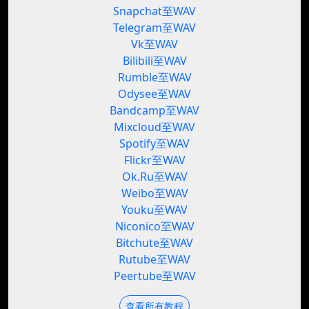
Snapchat至WAV
Telegram至WAV
Vk至WAV
Bilibili至WAV
Rumble至WAV
Odysee至WAV
Bandcamp至WAV
Mixcloud至WAV
Spotify至WAV
Flickr至WAV
Ok.Ru至WAV
Weibo至WAV
Youku至WAV
Niconico至WAV
Bitchute至WAV
Rutube至WAV
Peertube至WAV
查看所有教程