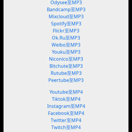
Odysee至MP3
Bandcamp至MP3
Mixcloud至MP3
Spotify至MP3
Flickr至MP3
Ok.Ru至MP3
Weibo至MP3
Youku至MP3
Niconico至MP3
Bitchute至MP3
Rutube至MP3
Peertube至MP3
Youtube至MP4
Tiktok至MP4
Instagram至MP4
Facebook至MP4
Twitter至MP4
Twitch至MP4