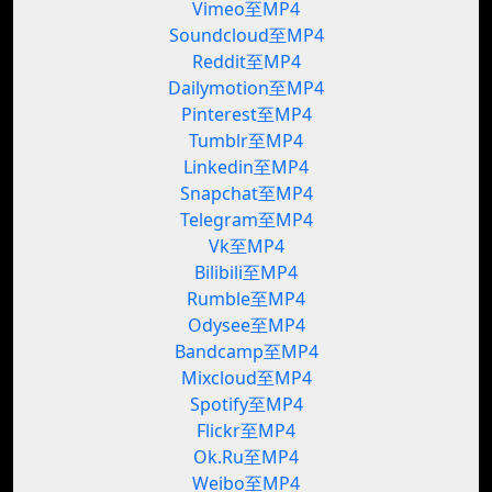
Vimeo至MP4
Soundcloud至MP4
Reddit至MP4
Dailymotion至MP4
Pinterest至MP4
Tumblr至MP4
Linkedin至MP4
Snapchat至MP4
Telegram至MP4
Vk至MP4
Bilibili至MP4
Rumble至MP4
Odysee至MP4
Bandcamp至MP4
Mixcloud至MP4
Spotify至MP4
Flickr至MP4
Ok.Ru至MP4
Weibo至MP4