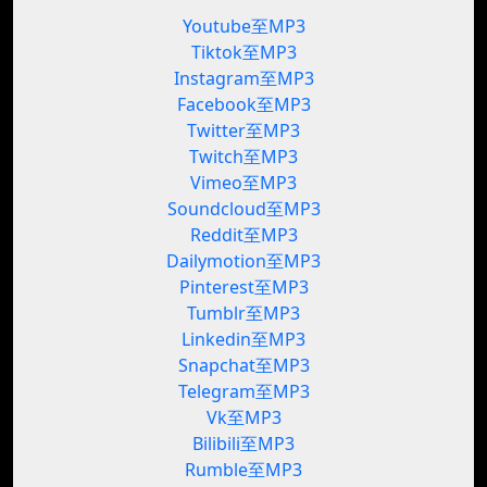
Youtube至MP3
Tiktok至MP3
Instagram至MP3
Facebook至MP3
Twitter至MP3
Twitch至MP3
Vimeo至MP3
Soundcloud至MP3
Reddit至MP3
Dailymotion至MP3
Pinterest至MP3
Tumblr至MP3
Linkedin至MP3
Snapchat至MP3
Telegram至MP3
Vk至MP3
Bilibili至MP3
Rumble至MP3