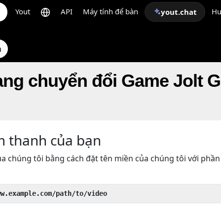
Yout
API
Máy tính để bàn
Hư
yout.chat
n
ạng chuyển đổi Game Jolt 
m thanh của bạn
a chúng tôi bằng cách đặt tên miền của chúng tôi với phần
ww.example.com/path/to/video