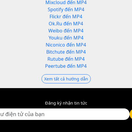
Mixcloud đến MP4
Spotify đến MP4
Flickr đến MP4
Ok.Ru đến MP4
Weibo đến MP4
Youku đến MP4
Niconico đến MP4
Bitchute đến MP4
Rutube đến MP4
Peertube đến MP4
Xem tất cả hướng dẫn
Đăng ký nhận tin tức