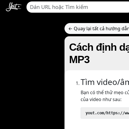
← Quay lại tất cả hướng dẫ
Cách định d
MP3
Tìm video/â
Bạn có thể thử mẹo củ
của video như sau:
 yout.com/https://w