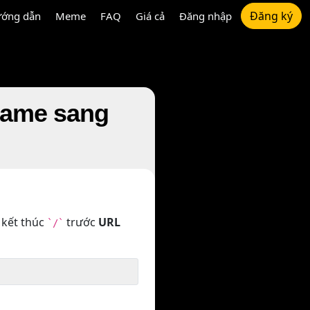
Đăng ký
ớng dẫn
Meme
FAQ
Giá cả
Đăng nhập
Game sang
 kết thúc
trước
URL
`/`