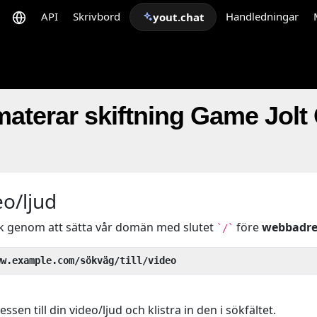
API
Skrivbord
Handledningar
yout.chat
aterar skiftning Game Jolt 
eo/ljud
ck genom att sätta vår domän med slutet
före
webbadre
`/`
ww.example.com/sökväg/till/video
sen till din video/ljud och klistra in den i sökfältet.