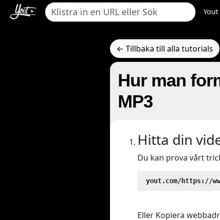
Yout
← Tillbaka till alla tutorials
Hur man form
MP3
Hitta din vid
Du kan prova vårt tri
 yout.com/https://w
Eller Kopiera webbadres