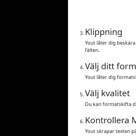
Klippning
Yout låter dig beskära 
fälten.
Välj ditt for
Yout låter dig formatsk
Välj kvalitet
Du kan formatskifta din
Kontrollera 
Yout skrapar texten på 