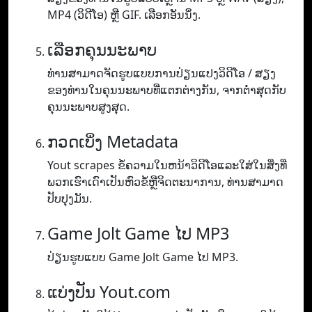
MP4 (ວິ​ດີ​ໂອ​) ຫຼື GIF​. ເລືອກອັນນຶ່ງ.
ເລືອກຄຸນນະພາບ
ທ່ານ​ສາ​ມາດ​ຈັດ​ຮູບ​ແບບ​ການ​ປ່ຽນ​ແປງ​ວິ​ດີ​ໂອ / ສຽງ​
ຂອງ​ທ່ານ​ໃນ​ຄຸນ​ນະ​ພາບ​ທີ່​ແຕກ​ຕ່າງ​ກັນ​, ຈາກ​ຕ​່​ໍາ​ສຸດ​ກັບ​
ຄຸນ​ນະ​ພາບ​ສູງ​ສຸດ​.
ກວດເບິ່ງ Metadata
Yout scrapes ຂໍ້ຄວາມໃນຫນ້າວິດີໂອແລະໃສ່ໃນສິ່ງທີ່
ພວກເຮົາເດົາເປັນຫົວຂໍ້ຫຼືຈິດຕະນາການ, ທ່ານສາມາດ
ປັບປຸງມັນ.
Game Jolt Game ໄປ MP3
ປ່ຽນຮູບແບບ Game Jolt Game ໄປ MP3.
ແບ່ງປັນ Yout.com