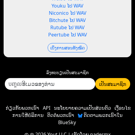
Youku ໄປ WAV
Niconico ໄປ WAV
Bitchute ໄປ WAV
Rutube ໄປ WAV
Peertube ໄປ WAV
ເບິ່ງການສອນທັງໝົດ
ລົງທະບຽນ​ເປັນ​ສະມາຊິກ
ເປັນ​ສະມາຊິກ
ກ່ຽວກັບພວກເຮົາ
API
ນະໂຍບາຍຄວາມເປັນສ່ວນຕົວ
ເງື່ອນໄຂ
ການໃຫ້ບໍລິການ
ຕິດຕໍ່ພວກເຮົາ
ຕິດຕາມພວກເຮົາໃນ
BlueSky
2026 Yout LLC
| ເຮັດໂດຍ
nadermx