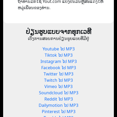
ຖ້າທ່ານມັກໃຊ້ Yout.com ແບ່ງປັນມັນຫຼືສະແດງໃຫ້
ຫມູ່ເພື່ອນຂອງທ່ານ.
ປ່ຽນຮູບແບບຈາກທຸກເວທີ
ເບິ່ງການສອນການປ່ຽນຮູບແບບທີ່ມີຢູ່
Youtube ໄປ MP3
Tiktok ໄປ MP3
Instagram ໄປ MP3
Facebook ໄປ MP3
Twitter ໄປ MP3
Twitch ໄປ MP3
Vimeo ໄປ MP3
Soundcloud ໄປ MP3
Reddit ໄປ MP3
Dailymotion ໄປ MP3
Pinterest ໄປ MP3