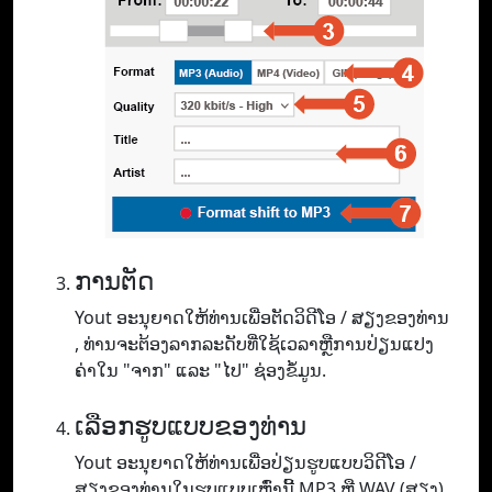
ການຕັດ
Yout ອະ​ນຸ​ຍາດ​ໃຫ້​ທ່ານ​ເພື່ອ​ຕັດ​ວິ​ດີ​ໂອ / ສຽງ​ຂອງ​ທ່ານ​
, ທ່ານ​ຈະ​ຕ້ອງ​ລາກ​ລະ​ດັບ​ທີ່​ໃຊ້​ເວ​ລາ​ຫຼື​ການ​ປ່ຽນ​ແປງ​
ຄ່າ​ໃນ "ຈາກ​" ແລະ "ໄປ​" ຊ່ອງ​ຂໍ້​ມູນ.
ເລືອກຮູບແບບຂອງທ່ານ
Yout ອະ​ນຸ​ຍາດ​ໃຫ້​ທ່ານ​ເພື່ອ​ປ່ຽນ​ຮູບ​ແບບ​ວິ​ດີ​ໂອ /
ສຽງ​ຂອງ​ທ່ານ​ໃນ​ຮູບ​ແບບ​ເຫຼົ່າ​ນີ້ MP3 ຫຼື WAV (ສຽງ​)​,