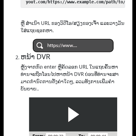
 yout.com/https://www.example.com/path/to/vide
ຫຼື ສຳເນົາ URL ຂອງວິດີໂອ/ສຽງຂອງເຈົ້າ ແລະວາງມັນ
ໃສ່ແຖບຊອກຫາ.
ຫນ້າ DVR
ຫຼັງຈາກກົດ enter ຫຼືຄັດລອກ URL ໃນແຖບຄົ້ນຫາ
ທ່ານຈະຖືກໂອນໄປຫາຫນ້າ DVR ບ່ອນທີ່ທ່ານຈະສາ
ມາດກໍານົດການຕັ້ງຄ່າໃດໆ, ລວມທັງການເພີ່ມຄໍາ
ບັນຍາຍ..