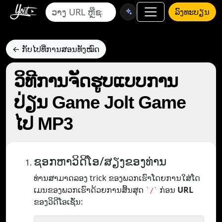
ລົງທະບຽນ
← ກັບໄປທີ່ການສອນທັງໝົດ
ວິທີການຈັດຮູບແບບການ
ປ່ຽນ Game Jolt Game
ໄປ MP3
ຊອກຫາວິດີໂອ/ສຽງຂອງທ່ານ
ທ່ານສາມາດລອງ trick ຂອງພວກເຮົາໂດຍການໃສ່ໂດ
ເມນຂອງພວກເຮົາດ້ວຍການສິ້ນສຸດ
ກ່ອນ
URL
`/`
ຂອງວິດີໂອເຊັ່ນ: