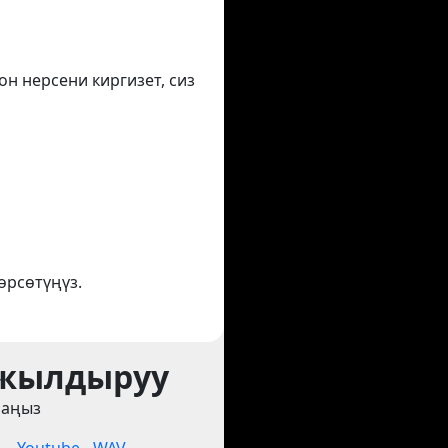
он нерсени киргизет, сиз
өрсөтүңүз.
 жылдыруу
раңыз