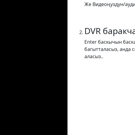
Же Видеоңуздун/ауди
DVR баракч
Enter баскычын баск
багытталасыз, анда 
аласыз..