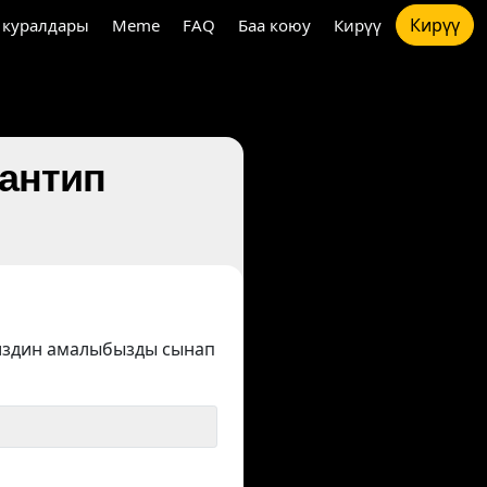
Кирүү
 куралдары
Meme
FAQ
Баа коюу
Кирүү
кантип
издин амалыбызды сынап