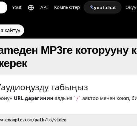
Yout
API
Компьютер
Окуу
yout.chat
а кайтуу
ameден MP3ге которууну 
керек
/аудиоңузду табыңыз
еонун
URL дарегинин
алдына
аяктоо менен коюп, б
`/`
ww.example.com/path/to/video