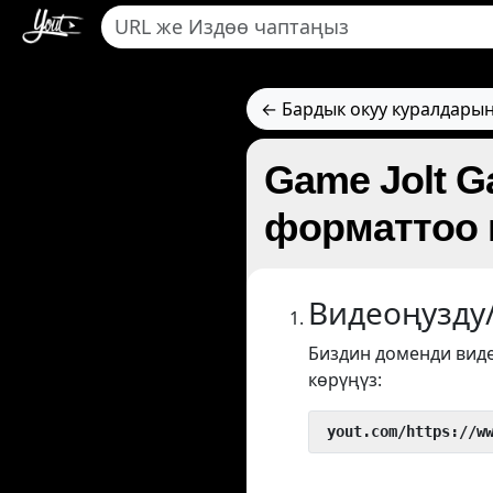
← Бардык окуу куралдарын
Game Jolt G
форматтоо 
Видеоңузду
Биздин доменди вид
көрүңүз:
 yout.com/https://w