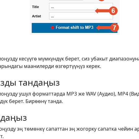
иоңузду кесүүгө мүмкүндүк берет, сиз убакыт диапазону
арындагы маанилерди өзгөртүүңүз керек.
зды тандаңыз
иоңузду ушул форматтарда MP3 же WAV (Аудио), MP4 (Ви
үк берет. Бирөөнү танда.
ндаңыз
оңузду эң төмөнкү сапаттан эң жогорку сапатка чейин а
т.