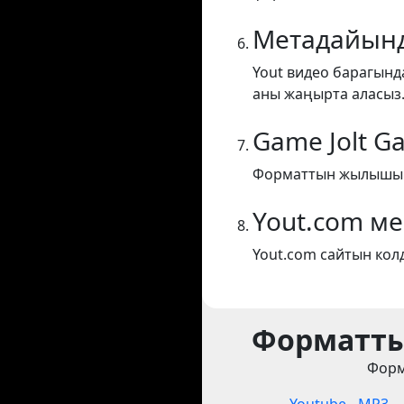
Метадайынд
Yout видео барагынд
аны жаңырта аласыз
Game Jolt G
Форматтын жылышы G
Yout.com м
Yout.com сайтын кол
Форматты
Форм