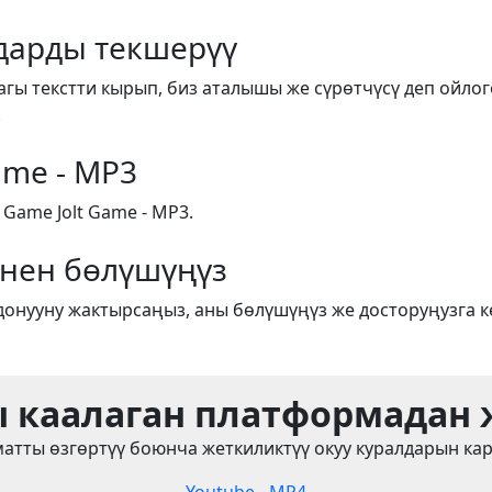
арды текшерүү
агы текстти кырып, биз аталышы же сүрөтчүсү деп ойлог
.
ame - MP3
ame Jolt Game - MP3.
енен бөлүшүңүз
донууну жактырсаңыз, аны бөлүшүңүз же досторуңузга к
 каалаган платформадан
атты өзгөртүү боюнча жеткиликтүү окуу куралдарын ка