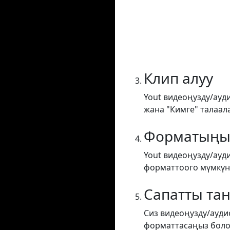
Клип алуу
Yout видеоңузду/ауд
жана "Кимге" талаал
Форматыңы
Yout видеоңузду/ауд
форматтоого мүмкүнд
Сапатты та
Сиз видеоңузду/ауди
форматтасаңыз боло