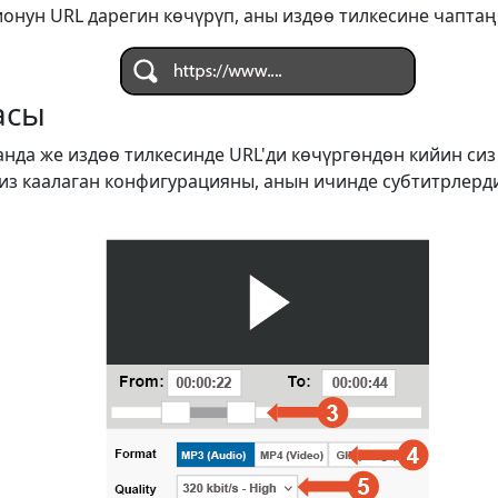
онун URL дарегин көчүрүп, аны издөө тилкесине чаптаң
асы
анда же издөө тилкесинде URL'ди көчүргөндөн кийин си
сиз каалаган конфигурацияны, анын ичинде субтитрлерд