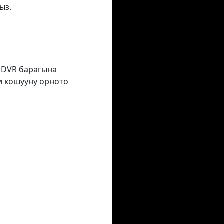
ыз.
з DVR барагына
и кошууну орното