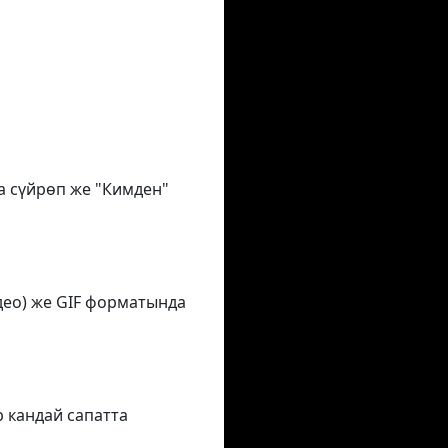
на сүйрөп же "Кимден"
део) же GIF форматында
р кандай сапатта