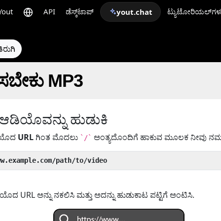
Yout
API
ಡೆಸ್ಕ್‌ಟಾಪ್
ಟ್ಯುಟೋರಿಯಲ್‌ಗಳ
yout.chat
ಿರುಗಿ
ಿಸಬೇಕು MP3
ಆಡಿಯೊವನ್ನು ಹುಡುಕಿ
ಡಿಯೊದ
URL
ಗಿಂತ ಮೊದಲು
ಅಂತ್ಯದೊಂದಿಗೆ ಹಾಕುವ ಮೂಲಕ ನೀವು ನಮ್ಮ ಟ್
`/`
ww.example.com/path/to/video
ದ URL ಅನ್ನು ನಕಲಿಸಿ ಮತ್ತು ಅದನ್ನು ಹುಡುಕಾಟ ಪಟ್ಟಿಗೆ ಅಂಟಿಸಿ.