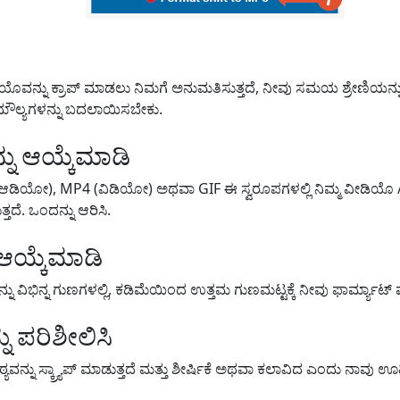
ಿಯೊವನ್ನು ಕ್ರಾಪ್ ಮಾಡಲು ನಿಮಗೆ ಅನುಮತಿಸುತ್ತದೆ, ನೀವು ಸಮಯ ಶ್ರೇಣಿಯ
ಲ್ಲಿ ಮೌಲ್ಯಗಳನ್ನು ಬದಲಾಯಿಸಬೇಕು.
್ನು ಆಯ್ಕೆಮಾಡಿ
ಿಯೋ), MP4 (ವಿಡಿಯೋ) ಅಥವಾ GIF ಈ ಸ್ವರೂಪಗಳಲ್ಲಿ ನಿಮ್ಮ ವೀಡಿಯೊ / 
ದೆ. ಒಂದನ್ನು ಆರಿಸಿ.
ಆಯ್ಕೆಮಾಡಿ
ನು ವಿಭಿನ್ನ ಗುಣಗಳಲ್ಲಿ, ಕಡಿಮೆಯಿಂದ ಉತ್ತಮ ಗುಣಮಟ್ಟಕ್ಕೆ ನೀವು ಫಾರ್ಮ್ಯಾ
 ಪರಿಶೀಲಿಸಿ
ಯವನ್ನು ಸ್ಕ್ರ್ಯಾಪ್ ಮಾಡುತ್ತದೆ ಮತ್ತು ಶೀರ್ಷಿಕೆ ಅಥವಾ ಕಲಾವಿದ ಎಂದು ನಾವು ಊಹ