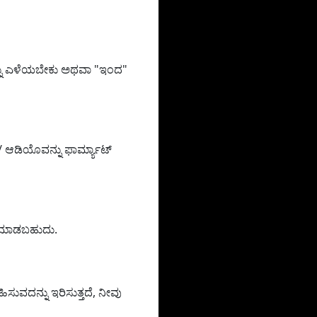
ನ್ನು ಎಳೆಯಬೇಕು ಅಥವಾ "ಇಂದ"
ಆಡಿಯೊವನ್ನು ಫಾರ್ಮ್ಯಾಟ್
ಟ್ ಮಾಡಬಹುದು.
ಿಸುವದನ್ನು ಇರಿಸುತ್ತದೆ, ನೀವು