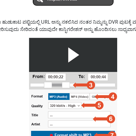
ುಡುಕಾಟ ಪಟ್ಟಿಯಲ್ಲಿ URL ಅನ್ನು ನಕಲಿಸಿದ ನಂತರ ನಿಮ್ಮನ್ನು DVR ಪುಟಕ್ಕೆ ಮರು
ೇರಿಸುವುದು ಸೇರಿದಂತೆ ಯಾವುದೇ ಕಾನ್ಫಿಗರೇಶನ್ ಅನ್ನು ಹೊಂದಿಸಲು ಸಾಧ್ಯವಾಗುತ