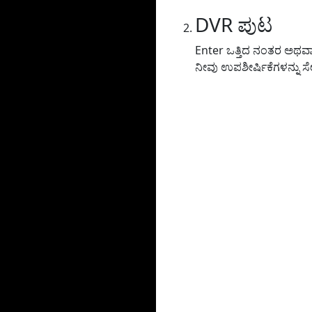
DVR ಪುಟ
Enter ಒತ್ತಿದ ನಂತರ ಅಥವಾ ಹ
ನೀವು ಉಪಶೀರ್ಷಿಕೆಗಳನ್ನು ಸ